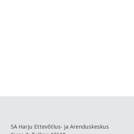
Tule
naudisklema
Loode-Eesti
toiduteekonnale
Väikesaared
Harjumaal -
kuidas
sinna saada
SA Harju Ettevõtlus- ja Arenduskeskus