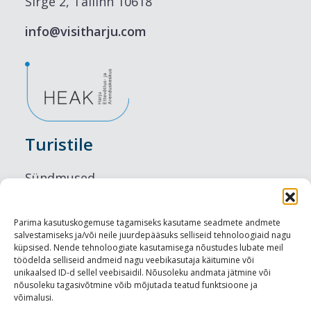
ja mida
Sirge 2, Tallinn 10618
teha?
info@visitharju.com
Turistile
Sündmused
Majutus
Parima kasutuskogemuse tagamiseks kasutame seadmete andmete
salvestamiseks ja/või neile juurdepääsuks selliseid tehnoloogiaid nagu
Maitseelamused
küpsised. Nende tehnoloogiate kasutamisega nõustudes lubate meil
töödelda selliseid andmeid nagu veebikasutaja käitumine või
Vaatamisväärsused
unikaalsed ID-d sellel veebisaidil. Nõusoleku andmata jätmine või
nõusoleku tagasivõtmine võib mõjutada teatud funktsioone ja
võimalusi.
Visit Tallinn