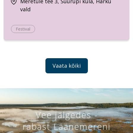
Meretule tee 3, Suurupi küla, Harku
vald
Festival
Vaata kõiki
Vee jälgedes -
rabast Läänemereni