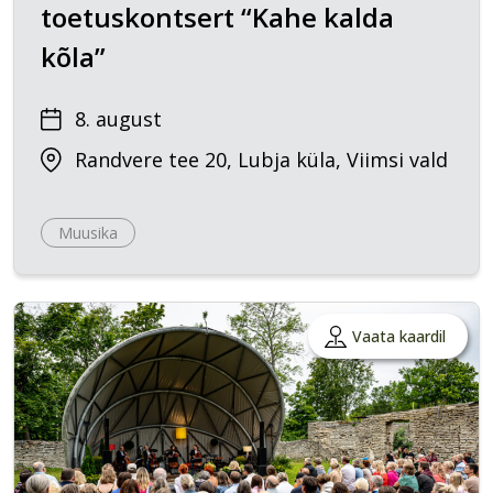
toetuskontsert “Kahe kalda
kõla”
8. august
Randvere tee 20, Lubja küla, Viimsi vald
Muusika
Vaata kaardil