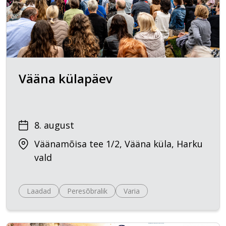
Vääna külapäev
8. august
Väänamõisa tee 1/2, Vääna küla, Harku
vald
Laadad
Peresõbralik
Varia