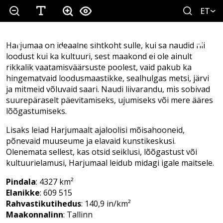
ET
Harjumaa on ideaalne sihtkoht sulle, kui sa naudid nii
loodust kui ka kultuuri, sest maakond ei ole ainult
rikkalik vaatamisväärsuste poolest, vaid pakub ka
hingematvaid loodusmaastikke, sealhulgas metsi, järvi
ja mitmeid võluvaid saari. Naudi liivarandu, mis sobivad
suurepäraselt päevitamiseks, ujumiseks või mere ääres
lõõgastumiseks.
Lisaks leiad Harjumaalt ajaloolisi mõisahooneid,
põnevaid muuseume ja elavaid kunstikeskusi.
Olenemata sellest, kas otsid seiklusi, lõõgastust või
kultuurielamusi, Harjumaal leidub midagi igale maitsele.
Pindala
: 4327 km²
Elanikke
: 609 515
Rahvastikutihedus
: 140,9 in/km²
Maakonnalinn
: Tallinn