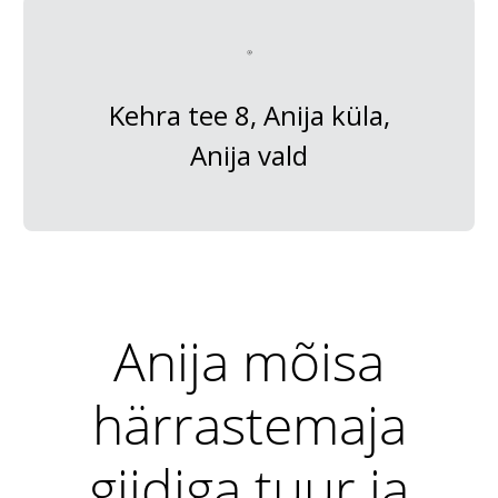
Kehra tee 8, Anija küla,
Anija vald
Anija mõisa
härrastemaja
giidiga tuur ja