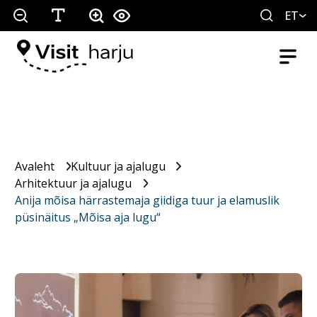
ET
Avaleht
Kultuur ja ajalugu
Arhitektuur ja ajalugu
Anija mõisa härrastemaja giidiga tuur ja elamuslik
püsinäitus „Mõisa aja lugu“