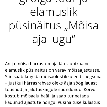
elamuslik
püsinäitus „Mõisa
aja lugu“
Anija mõisa härrastemaja läbiv unikaalne
elamuslik püsinäitus on värav mõisaajastusse.
Siin saab kogeda mõisaolustikku endisaegsena
– justkui härrasrahvas oleks äsja söögilauast
tõusnud ja jalutuskäigule suundunud. Kõrvu
kostub mõisaelu hääli ja saab tunnetada
kadunud ajastute hõngu. Püsinäituse külastus