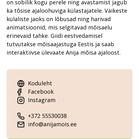
on sobilik kogu perele ning avastamist jagub
ka tõsise ajaloohuviga külastajatele. Väikeste
külaliste jaoks on lõbusad ning harivad
animatsioonid, mis selgitavad mõisaelu
erinevaid tahke. Giidi eestvedamisel
tutvutakse mõisaajastuga Eestis ja saab
interaktiivse ülevaate Anija mõisa ajaloost.
Koduleht
Facebook
Instagram
+372 55530038
info@anijamois.ee