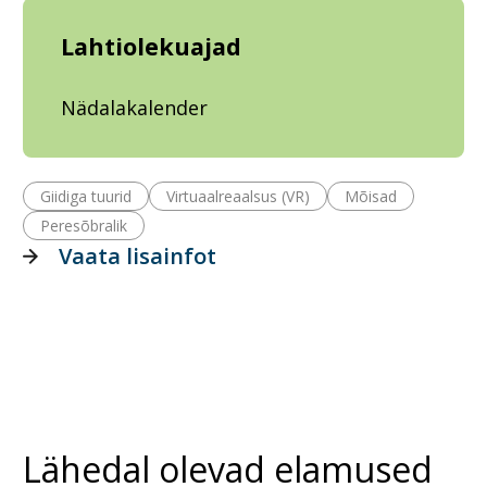
Lahtiolekuajad
Nädalakalender
Giidiga tuurid
Virtuaalreaalsus (VR)
Mõisad
Peresõbralik
Vaata lisainfot
Lähedal olevad elamused