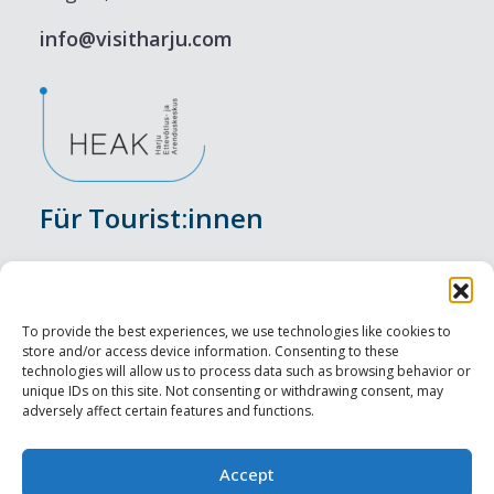
info@visitharju.com
Für Tourist:innen
Veranstaltungen
Unterkunft
To provide the best experiences, we use technologies like cookies to
store and/or access device information. Consenting to these
Genusserlebnisse
technologies will allow us to process data such as browsing behavior or
unique IDs on this site. Not consenting or withdrawing consent, may
adversely affect certain features and functions.
Sehenswürdigkeiten
Visit Tallinn
Accept