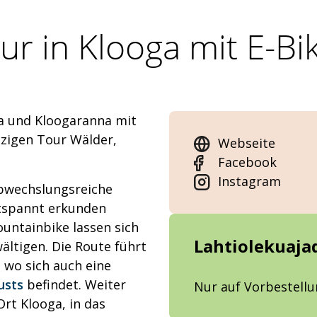
ur in Klooga mit E-Bi
a und Kloogaranna mit
nzigen Tour Wälder,
Webseite
Facebook
Instagram
 abwechslungsreiche
ntspannt erkunden
untainbike lassen sich
Lahtiolekuaja
ältigen. Die Route führt
 wo sich auch eine
usts
befindet. Weiter
Nur auf Vorbestell
rt Klooga, in das