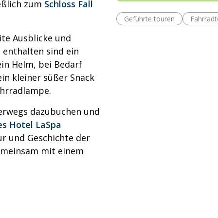
eßlich zum
Schloss Fall
Geführte touren
Fahrrad
te Ausblicke und
 enthalten sind ein
ein Helm, bei Bedarf
in kleiner süßer Snack
ahrradlampe.
terwegs dazubuchen und
s Hotel LaSpa
ur und Geschichte der
emeinsam mit einem