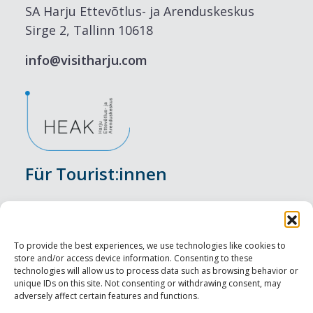
SA Harju Ettevõtlus- ja Arenduskeskus
Sirge 2, Tallinn 10618
info@visitharju.com
Für Tourist:innen
Veranstaltungen
Unterkunft
To provide the best experiences, we use technologies like cookies to
store and/or access device information. Consenting to these
Genusserlebnisse
technologies will allow us to process data such as browsing behavior or
unique IDs on this site. Not consenting or withdrawing consent, may
adversely affect certain features and functions.
Sehenswürdigkeiten