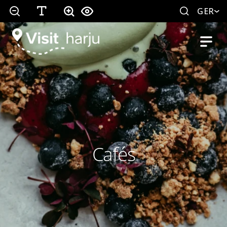
GER
Cafés