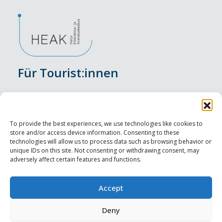
Für Tourist:innen
Veranstaltungen
Unterkunft
To provide the best experiences, we use technologies like cookies to
store and/or access device information. Consenting to these
Genusserlebnisse
technologies will allow us to process data such as browsing behavior or
unique IDs on this site. Not consenting or withdrawing consent, may
adversely affect certain features and functions.
Sehenswürdigkeiten
Visit Tallinn
Accept
Für Tourismusprofis
Deny