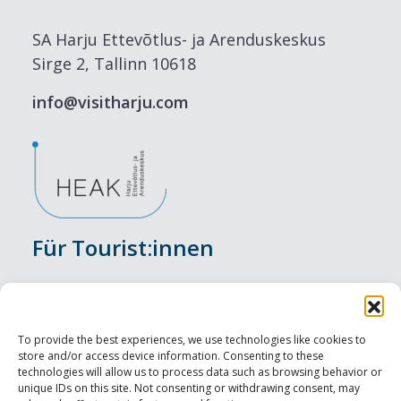
SA Harju Ettevõtlus- ja Arenduskeskus
Sirge 2, Tallinn 10618
info@visitharju.com
Für Tourist:innen
Veranstaltungen
Unterkunft
To provide the best experiences, we use technologies like cookies to
store and/or access device information. Consenting to these
Genusserlebnisse
technologies will allow us to process data such as browsing behavior or
unique IDs on this site. Not consenting or withdrawing consent, may