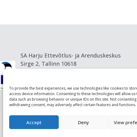
SA Harju Ettevõtlus- ja Arenduskeskus
Sirge 2, Tallinn 10618
info@visitharju.com
To provide the best experiences, we use technologies like cookies to sto
access device information. Consenting to these technologies will allow us
data such as browsing behavior or unique IDs on this site. Not consenting
withdrawing consent, may adversely affect certain features and functions.
Accept
Deny
View pref