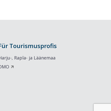
Für Tourismusprofis
Harju-, Rapla- ja Läänemaa
DMO