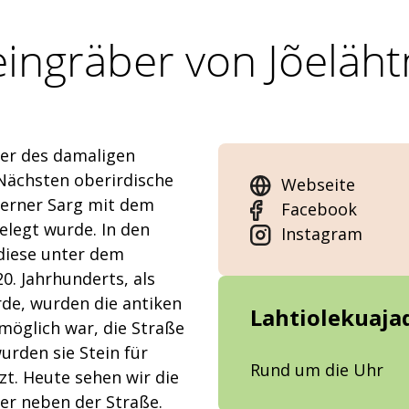
eingräber von Jõeläh
ner des damaligen
Nächsten oberirdische
Webseite
nerner Sarg mit dem
Facebook
elegt wurde. In den
Instagram
diese unter dem
0. Jahrhunderts, als
rde, wurden die antiken
Lahtiolekuaja
möglich war, die Straße
urden sie Stein für
Rund um die Uhr
zt. Heute sehen wir die
ber neben der Straße.