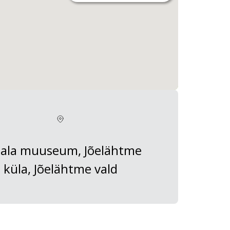
ala muuseum, Jõelähtme
küla, Jõelähtme vald