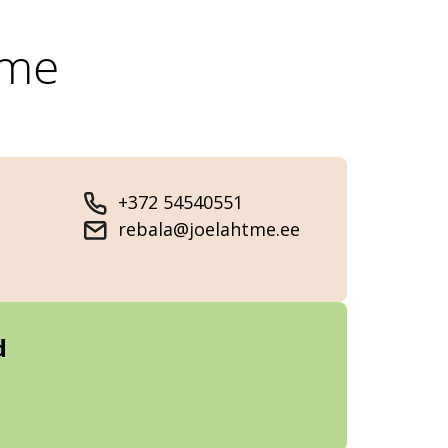
tme
+372 54540551
rebala@joelahtme.ee
d