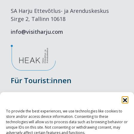
SA Harju Ettevõtlus- ja Arenduskeskus
Sirge 2, Tallinn 10618
info@visitharju.com
Für Tourist:innen
Veranstaltungen
Unterkunft
To provide the best experiences, we use technologies like cookies to
store and/or access device information. Consenting to these
Genusserlebnisse
technologies will allow us to process data such as browsing behavior or
unique IDs on this site. Not consenting or withdrawing consent, may
adversely affect certain features and functions.