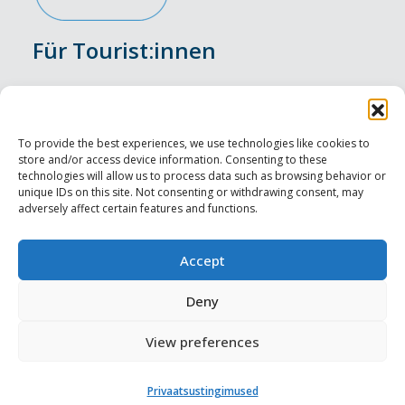
Für Tourist:innen
Veranstaltungen
Unterkunft
To provide the best experiences, we use technologies like cookies to
store and/or access device information. Consenting to these
Genusserlebnisse
technologies will allow us to process data such as browsing behavior or
unique IDs on this site. Not consenting or withdrawing consent, may
adversely affect certain features and functions.
Sehenswürdigkeiten
Visit Tallinn
Accept
Für Tourismusprofis
Deny
View preferences
Harju-, Rapla- ja Läänemaa DMO
Privaatsustingimused