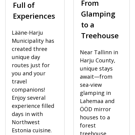
From
Full of
Glamping
Experiences
to a
Lääne-Harju
Treehouse
Municipality has
created three
Near Tallinn in
unique day
Harju County,
routes just for
unique stays
you and your
await—from
travel
sea-view
companions!
glamping in
Enjoy several
Lahemaa and
experience filled
ÖÖD mirror
days in with
houses to a
Northwest
forest
Estonia cuisine.
treehouse,