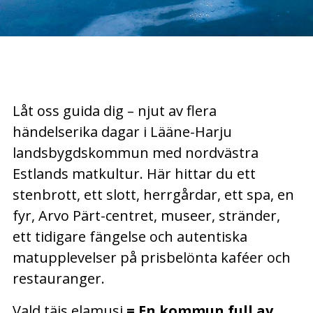
Låt oss guida dig – njut av flera
händelserika dagar i Lääne-Harju
landsbygdskommun med nordvästra
Estlands matkultur.
Här hittar du ett
stenbrott, ett slott, herrgårdar, ett spa, en
fyr, Arvo Pärt-centret, museer, stränder,
ett tidigare fängelse och autentiska
matupplevelser på prisbelönta kaféer och
restauranger.
Vald täis elamusi
= En kommun full av