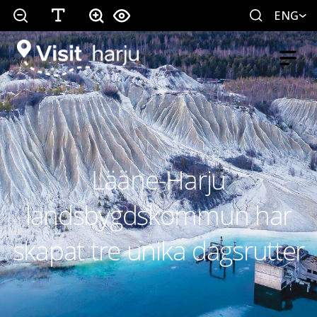
ENG
Lääne-Harju
landsbygdskommun har
skapat tre unika dagsrutter