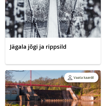
Jägala jõgi ja rippsild
Vaata kaardil