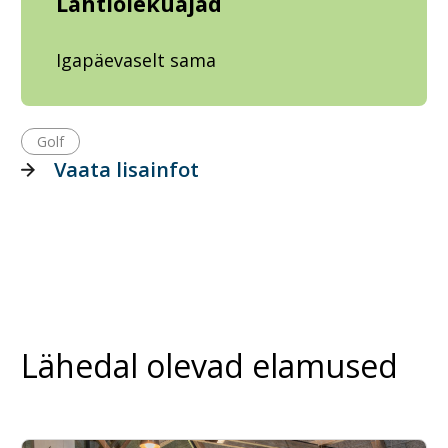
Lahtiolekuajad
Igapäevaselt sama
Golf
Vaata lisainfot
Lähedal olevad elamused