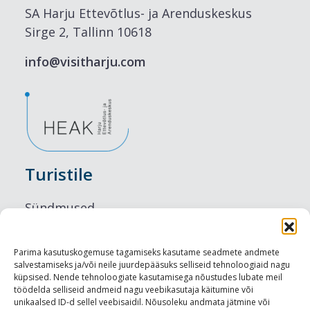
SA Harju Ettevõtlus- ja Arenduskeskus
Sirge 2, Tallinn 10618
info@visitharju.com
Turistile
Sündmused
Majutus
Parima kasutuskogemuse tagamiseks kasutame seadmete andmete
salvestamiseks ja/või neile juurdepääsuks selliseid tehnoloogiaid nagu
Maitseelamused
küpsised. Nende tehnoloogiate kasutamisega nõustudes lubate meil
töödelda selliseid andmeid nagu veebikasutaja käitumine või
Vaatamisväärsused
unikaalsed ID-d sellel veebisaidil. Nõusoleku andmata jätmine või