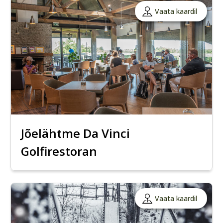
Vaata kaardil
Jõelähtme Da Vinci
Golfirestoran
Vaata kaardil