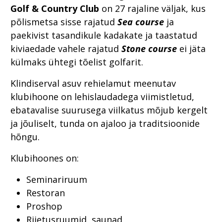
Golf & Country Club
on 27 rajaline väljak, kus
põlismetsa sisse rajatud
Sea course
ja
paekivist tasandikule kadakate ja taastatud
kiviaedade vahele rajatud
Stone course
ei jäta
külmaks ühtegi tõelist golfarit.
Klindiserval asuv rehielamut meenutav
klubihoone on lehislaudadega viimistletud,
ebatavalise suurusega viilkatus mõjub kergelt
ja jõuliselt, tunda on ajaloo ja traditsioonide
hõngu.
Klubihoones on:
Seminariruum
Restoran
Proshop
Riietusruumid, saunad