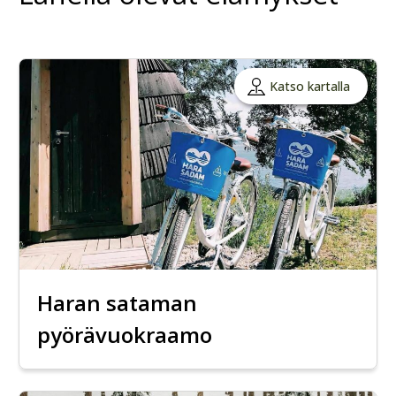
Katso kartalla
Haran sataman
pyörävuokraamo