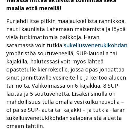
Harassa riittää aktiivista toimintaa sekä
maalla että merellä!
Purjehdi itse pitkin maalauksellista rannikkoa,
nauti kauniista Lahemaan maisemista ja löydä
vielä tutkimattomia paikkoja. Haran
satamassa voit tutkia
sukellusvenetukikohdan
ympäristöä soutuveneellä, SUP-laudalla tai
kajakilla, halutessasi voit myös lähteä
opastetulle kierrokselle, jossa opas johdattaa
sinut jännittäville vesireiteille ja kertoo alueen
tarinoita. Valikoimassa on 6 kajakkia, 8 SUP-
lautaa ja 5 soutuvenettä. Lisäksi sinulla on
mahdollisuus tulla omalla vesikulkuneuvolla –
olipa se SUP-lauta tai kajakki – ja tutkia Haran
sukellusvenetukikohdan salaperäistä aluetta
omaan tahtiin.