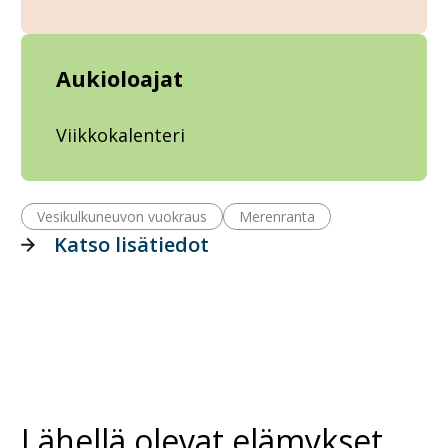
Aukioloajat
Viikkokalenteri
Vesikulkuneuvon vuokraus
Merenranta
Katso lisätiedot
Lähellä olevat elämykset