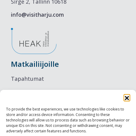
Sirge 2, Tallinn 10618
info@visitharju.com
Matkailiijoille
Tapahtumat
Majoitus
Ruokailu
To provide the best experiences, we use technologies like cookies to
store and/or access device information. Consenting to these
Nähtävyydet
technologies will allow us to process data such as browsing behavior or
unique IDs on this site. Not consenting or withdrawing consent, may
adversely affect certain features and functions.
Visit Tallinn