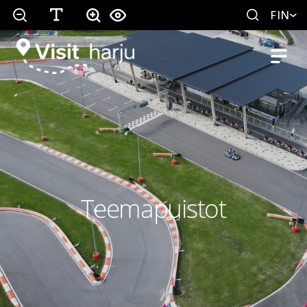
FIN
Teemapuistot