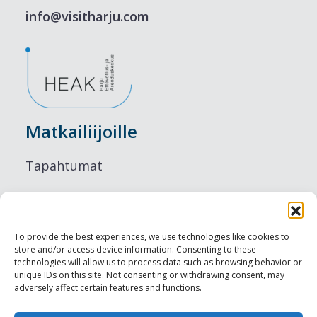
info@visitharju.com
Matkailiijoille
Tapahtumat
Majoitus
Ruokailu
To provide the best experiences, we use technologies like cookies to
store and/or access device information. Consenting to these
Nähtävyydet
technologies will allow us to process data such as browsing behavior or
unique IDs on this site. Not consenting or withdrawing consent, may
adversely affect certain features and functions.
Visit Tallinn