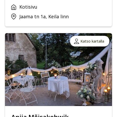
Kotisivu
Jaama tn 1a, Keila linn
Katso kartalla
Anija Mõisakohwik –