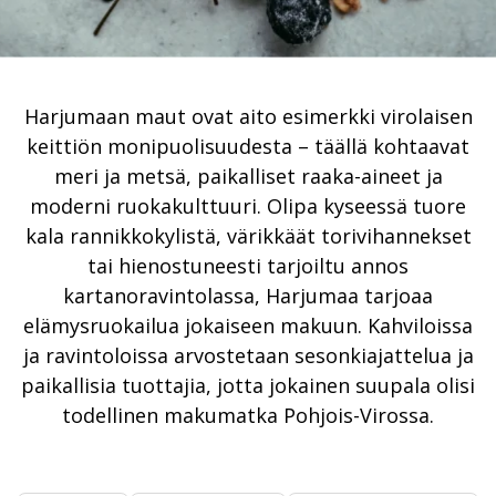
Harjumaan maut ovat aito esimerkki virolaisen
keittiön monipuolisuudesta – täällä kohtaavat
meri ja metsä, paikalliset raaka-aineet ja
moderni ruokakulttuuri. Olipa kyseessä tuore
kala rannikkokylistä, värikkäät torivihannekset
tai hienostuneesti tarjoiltu annos
kartanoravintolassa, Harjumaa tarjoaa
elämysruokailua jokaiseen makuun. Kahviloissa
ja ravintoloissa arvostetaan sesonkiajattelua ja
paikallisia tuottajia, jotta jokainen suupala olisi
todellinen makumatka Pohjois-Virossa.