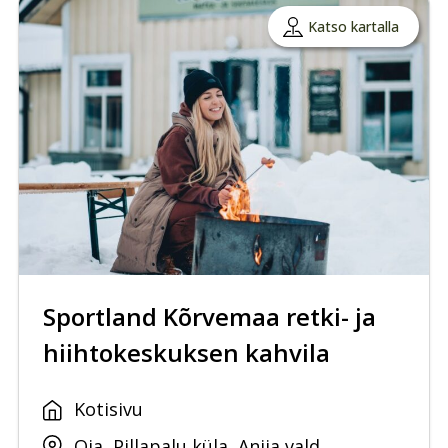
Katso kartalla
Sportland Kõrvemaa retki- ja
hiihtokeskuksen kahvila
Kotisivu
Oja, Pillapalu küla, Anija vald