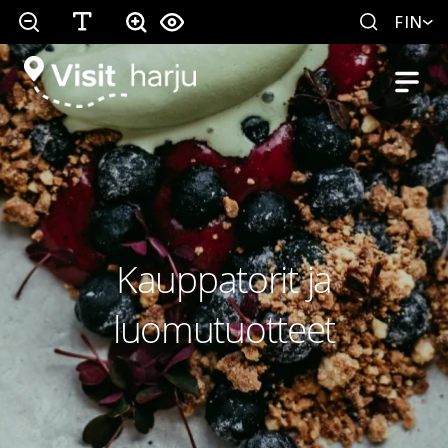
FIN
Kauppatorit ja
luomutuotteet