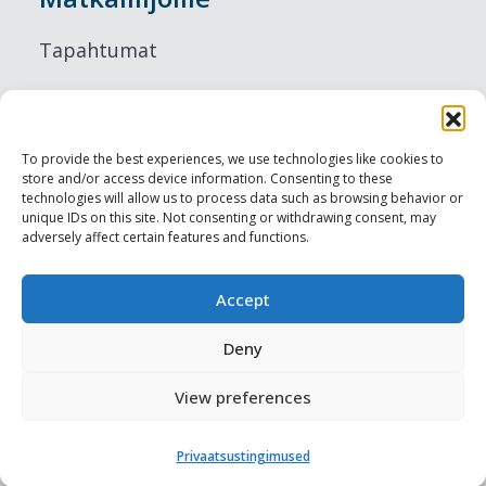
Tapahtumat
Majoitus
Ruokailu
To provide the best experiences, we use technologies like cookies to
store and/or access device information. Consenting to these
Nähtävyydet
technologies will allow us to process data such as browsing behavior or
unique IDs on this site. Not consenting or withdrawing consent, may
adversely affect certain features and functions.
Visit Tallinn
Ammattilaisille
Accept
Deny
Harju-, Rapla- & Läänemaa DMO
View preferences
Muut meistä
Privaatsustingimused