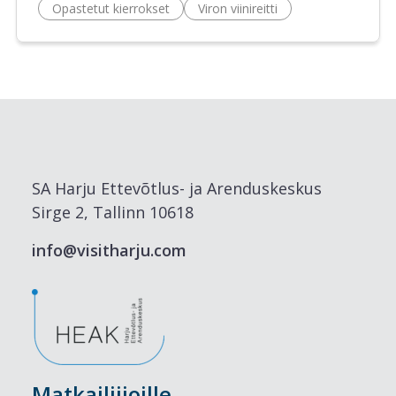
Opastetut kierrokset
Viron viinireitti
SA Harju Ettevõtlus- ja Arenduskeskus
Sirge 2, Tallinn 10618
info@visitharju.com
Matkailiijoille