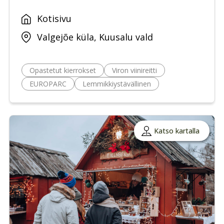
Kotisivu
Valgejõe küla, Kuusalu vald
Opastetut kierrokset
Viron viinireitti
EUROPARC
Lemmikkiystävällinen
Katso kartalla