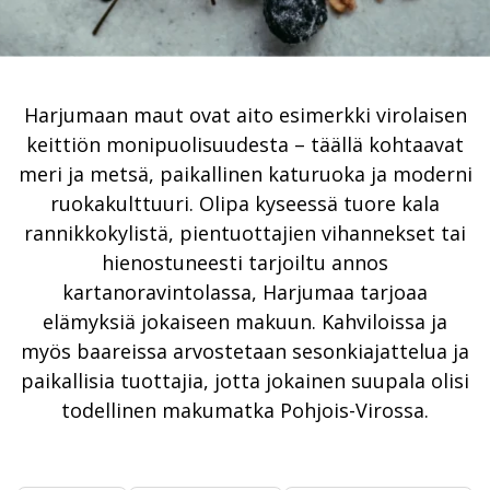
Harjumaan maut ovat aito esimerkki virolaisen
keittiön monipuolisuudesta – täällä kohtaavat
meri ja metsä, paikallinen katuruoka ja moderni
ruokakulttuuri. Olipa kyseessä tuore kala
rannikkokylistä, pientuottajien vihannekset tai
hienostuneesti tarjoiltu annos
kartanoravintolassa, Harjumaa tarjoaa
elämyksiä jokaiseen makuun. Kahviloissa ja
myös baareissa arvostetaan sesonkiajattelua ja
paikallisia tuottajia, jotta jokainen suupala olisi
todellinen makumatka Pohjois-Virossa.