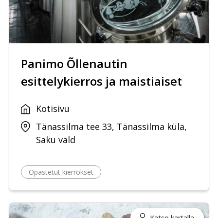
Panimo Õllenautin
esittelykierros ja maistiaiset
Kotisivu
Tänassilma tee 33, Tänassilma küla,
Saku vald
Opastetut kierrokset
Katso kartalla