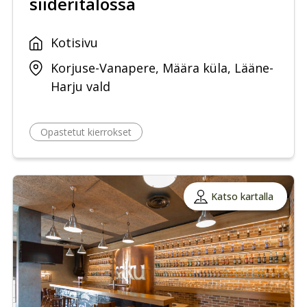
siideritalossa
Kotisivu
Korjuse-Vanapere, Määra küla, Lääne-
Harju vald
Opastetut kierrokset
Katso kartalla