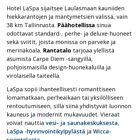
Hotel LaSpa sijaitsee Laulasmaan kauniiden
hiekkarantojen ja mäntymetsien välissä, vain
38 km Tallinnasta.
Päähotellissa
sinua
odottavat standard-, perhe- ja deluxe-huoneet
sekä sviitit, joista monissa on parveke ja
merinäköala.
Rantatalo
tarjoaa ylellistä
asumista Carpe Diem -sängyillä,
pohjoismaisilla design-huonekaluilla ja
virolaisella taiteella.
LaSpa sopii ihanteellisesti romanttiseen
lomamatkaan, perheaikaan tai yksilölliseen
rentoutumiseen, sillä siinä yhdistyvät luonnon
kauneus ja modernit mukavuudet. Vieraat
voivat nauttia
vesi- ja saunakeskuksesta
,
LaSpa -hyvinvointikylpylästä
ja
Wicca-
ravintolasta.