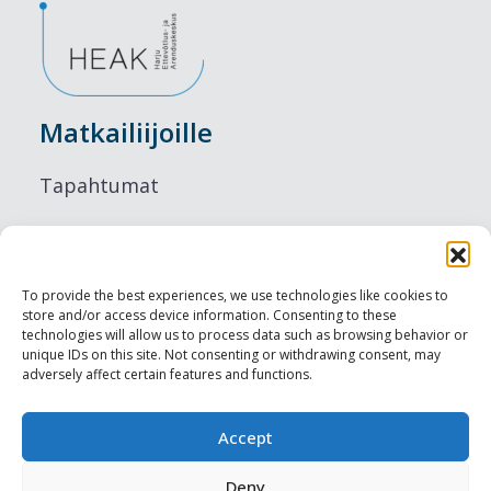
Matkailiijoille
Tapahtumat
Majoitus
Ruokailu
To provide the best experiences, we use technologies like cookies to
store and/or access device information. Consenting to these
Nähtävyydet
technologies will allow us to process data such as browsing behavior or
unique IDs on this site. Not consenting or withdrawing consent, may
adversely affect certain features and functions.
Visit Tallinn
Ammattilaisille
Accept
Deny