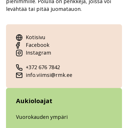
pienimmille. Polulla on penkkejä, joissa voi
levähtää tai pitää juomatauon.
Kotisivu
Facebook
Instagram
+372 676 7842
info.viimsi@rmk.ee
Aukioloajat
Vuorokauden ympäri