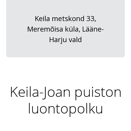
Keila metskond 33,
Meremõisa küla, Lääne-
Harju vald
Keila-Joan puiston
luontopolku