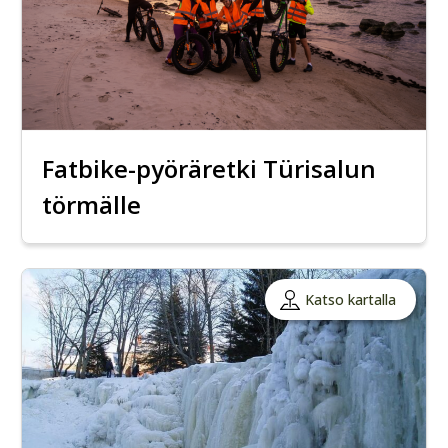
Fatbike-pyöräretki Türisalun
törmälle
Katso kartalla