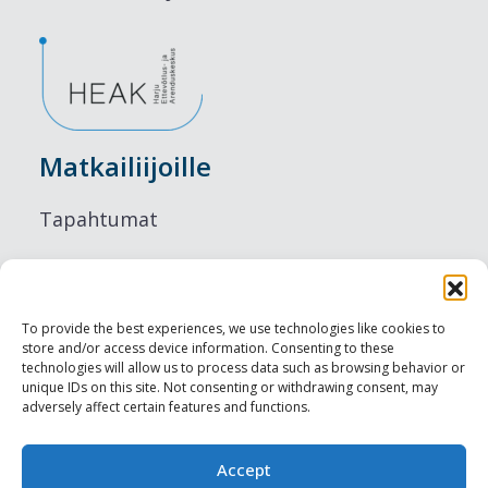
Matkailiijoille
Tapahtumat
Majoitus
Ruokailu
To provide the best experiences, we use technologies like cookies to
store and/or access device information. Consenting to these
Nähtävyydet
technologies will allow us to process data such as browsing behavior or
unique IDs on this site. Not consenting or withdrawing consent, may
adversely affect certain features and functions.
Visit Tallinn
Ammattilaisille
Accept