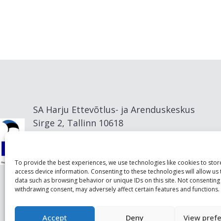
SA Harju Ettevõtlus- ja Arenduskeskus
Sirge 2, Tallinn 10618
info@visitharju.com
To provide the best experiences, we use technologies like cookies to sto
access device information. Consenting to these technologies will allow us
data such as browsing behavior or unique IDs on this site. Not consenting
withdrawing consent, may adversely affect certain features and functions.
Accept
Deny
View pref