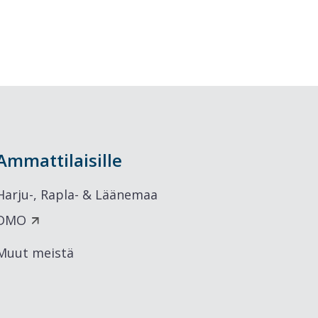
Ammattilaisille
Harju-, Rapla- & Läänemaa
DMO
Muut meistä