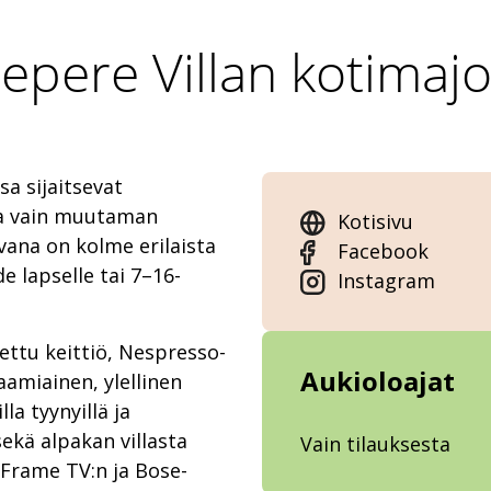
epere Villan kotimajo
sa sijaitsevat
ja vain muutaman
Kotisivu
vana on kolme erilaista
Facebook
e lapselle tai 7–16-
Instagram
tettu keittiö, Nespresso-
Aukioloajat
 aamiainen, ylellinen
a tyynyillä ja
ekä alpakan villasta
Vain tilauksesta
Frame TV:n ja Bose-