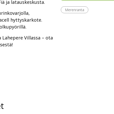
iä ja latauskeskusta.
Merenranta
urinkovarjolla,
acell hyttyskarkote.
olkupyörillä.
 Lahepere Villassa – ota
sestä!
t