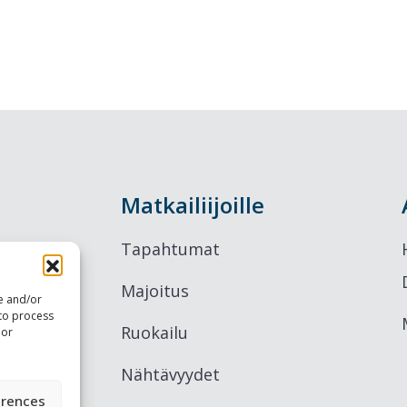
Matkailiijoille
Tapahtumat
Majoitus
re and/or
 to process
Ruokailu
 or
Nähtävyydet
erences