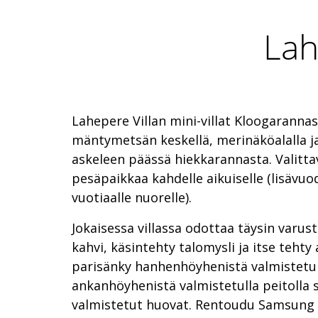
Lah
Lahepere Villan mini-villat Kloogarannas
mäntymetsän keskellä, merinäköalalla 
askeleen päässä hiekkarannasta. Valitta
pesäpaikkaa kahdelle aikuiselle (lisävuod
vuotiaalle nuorelle).
Jokaisessa villassa odottaa täysin varus
kahvi, käsintehty talomysli ja itse tehty
parisänky hanhenhöyhenistä valmistetuill
ankanhöyhenistä valmistetulla peitolla s
valmistetut huovat. Rentoudu Samsung 