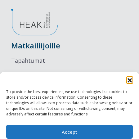
Matkailiijoille
Tapahtumat
Majoitus
Ruokailu
To provide the best experiences, we use technologies like cookies to
store and/or access device information. Consenting to these
Nähtävyydet
technologies will allow us to process data such as browsing behavior or
unique IDs on this site. Not consenting or withdrawing consent, may
adversely affect certain features and functions.
Visit Tallinn
Ammattilaisille
Accept