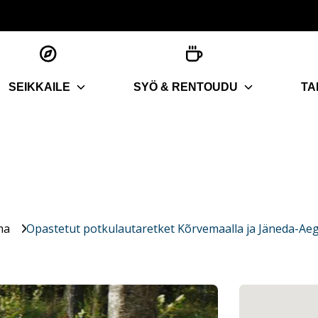
SEIKKAILE
SYÖ & RENTOUDU
TA
ma
Opastetut potkulautaretket Kõrvemaalla ja Jäneda-Aegv