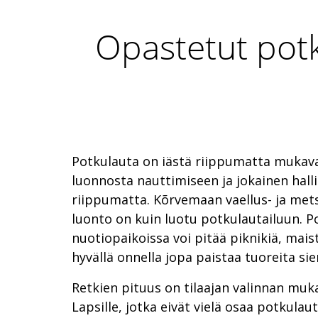
Opastetut potk
Potkulauta on iästä riippumatta mukava
luonnosta nauttimiseen ja jokainen hall
riippumatta. Kõrvemaan vaellus- ja met
luonto on kuin luotu potkulautailuun. Pol
nuotiopaikoissa voi pitää piknikiä, mais
hyvällä onnella jopa paistaa tuoreita sie
Retkien pituus on tilaajan valinnan muka
Lapsille, jotka eivät vielä osaa potkulau