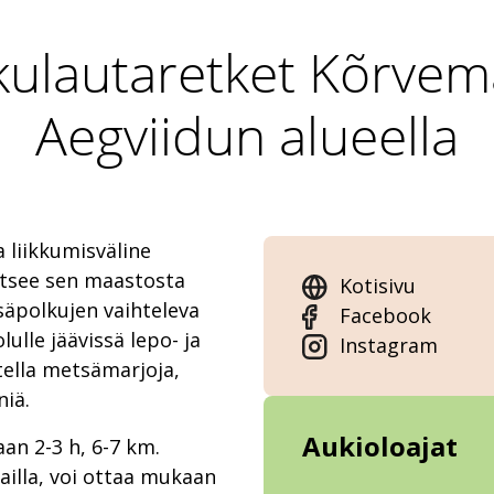
ulautaretket Kõrvema
Aegviidun alueella
 liikkumisväline
itsee sen maastosta
Kotisivu
säpolkujen vaihteleva
Facebook
ulle jäävissä lepo- ja
Instagram
tella metsämarjoja,
niä.
Aukioloajat
an 2-3 h, 6-7 km.
tailla, voi ottaa mukaan