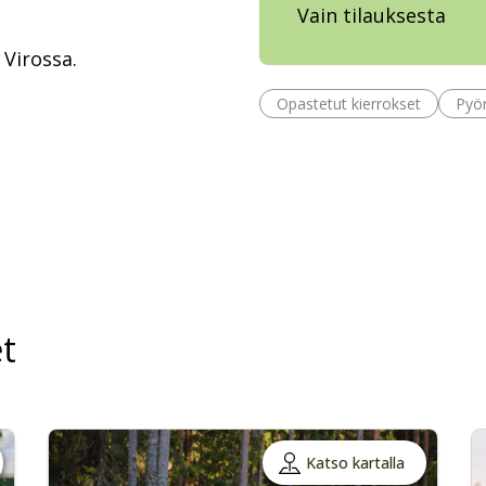
Vain tilauksesta
 Virossa.
Opastetut kierrokset
Pyör
t
Katso kartalla