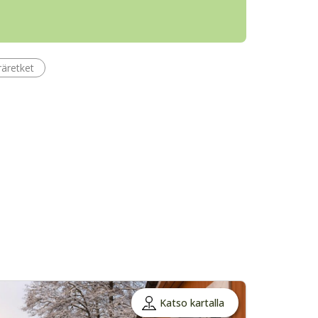
äretket
Katso kartalla