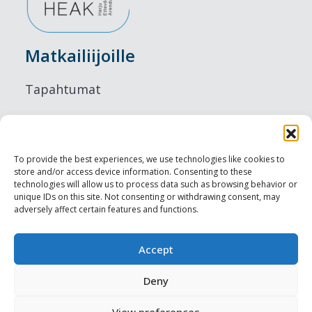
Matkailiijoille
Tapahtumat
Majoitus
Ruokailu
To provide the best experiences, we use technologies like cookies to
store and/or access device information. Consenting to these
Nähtävyydet
technologies will allow us to process data such as browsing behavior or
unique IDs on this site. Not consenting or withdrawing consent, may
adversely affect certain features and functions.
Visit Tallinn
Ammattilaisille
Accept
Deny
Harju-, Rapla- & Läänemaa DMO
View preferences