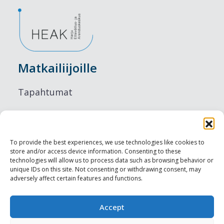
Matkailiijoille
Tapahtumat
Majoitus
Ruokailu
To provide the best experiences, we use technologies like cookies to
store and/or access device information. Consenting to these
Nähtävyydet
technologies will allow us to process data such as browsing behavior or
unique IDs on this site. Not consenting or withdrawing consent, may
adversely affect certain features and functions.
Visit Tallinn
Ammattilaisille
Accept