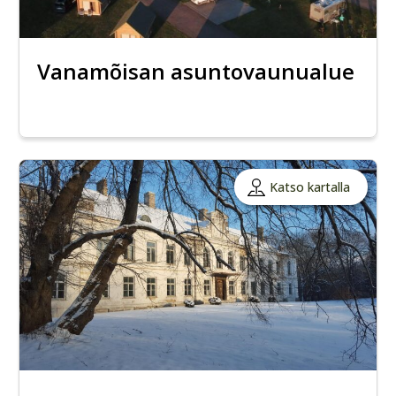
Vanamõisan asuntovaunualue
Katso kartalla