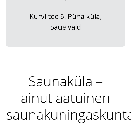
Kurvi tee 6, Püha küla,
Saue vald
Saunaküla –
ainutlaatuinen
saunakuningaskunt