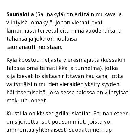
Saunaküla
(Saunakylä) on erittäin mukava ja
viihtyisä lomakylä, johon vieraat ovat
lämpimästi tervetulleita minä vuodenaikana
tahansa ja joka on kuuluisa
saunanautinnoistaan.
Kylä koostuu neljästä vierasmajasta (kussakin
talossa oma tematiikka ja tunnelma), jotka
sijaitsevat toisistaan riittävän kaukana, jotta
vältyttäisiin muiden vieraiden yksityisyyden
häiritsemiseltä. Jokaisessa talossa on viihtyisät
makuuhuoneet.
Kuistilla on kiviset grillauslattiat. Saunan eteen
on sijoitettu isot puusammiot, joista voi
ammentaa yhtenäisesti suodattimen läpi