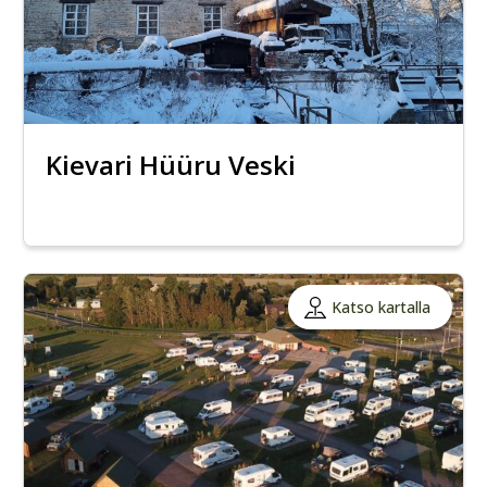
Kievari Hüüru Veski
Katso kartalla