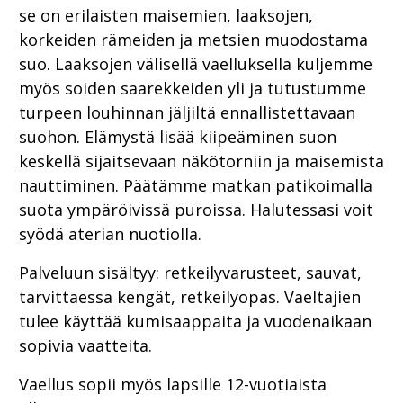
se on erilaisten maisemien, laaksojen,
korkeiden rämeiden ja metsien muodostama
suo. Laaksojen välisellä vaelluksella kuljemme
myös soiden saarekkeiden yli ja tutustumme
turpeen louhinnan jäljiltä ennallistettavaan
suohon. Elämystä lisää kiipeäminen suon
keskellä sijaitsevaan näkötorniin ja maisemista
nauttiminen. Päätämme matkan patikoimalla
suota ympäröivissä puroissa. Halutessasi voit
syödä aterian nuotiolla.
Palveluun sisältyy: retkeilyvarusteet, sauvat,
tarvittaessa kengät, retkeilyopas. Vaeltajien
tulee käyttää kumisaappaita ja vuodenaikaan
sopivia vaatteita.
Vaellus sopii myös lapsille 12-vuotiaista