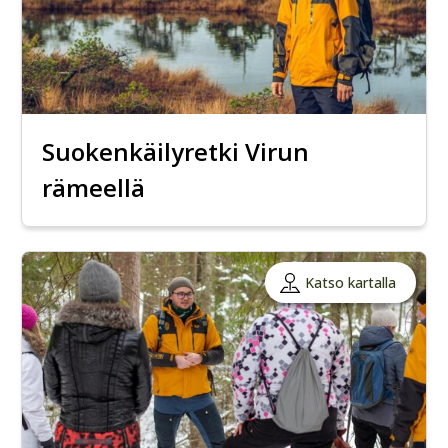
Suokenkäilyretki Virun
rämeellä
Katso kartalla