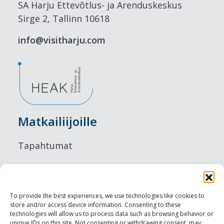
SA Harju Ettevõtlus- ja Arenduskeskus
Sirge 2, Tallinn 10618
info@visitharju.com
Matkailiijoille
Tapahtumat
Majoitus
Ruokailu
To provide the best experiences, we use technologies like cookies to
store and/or access device information. Consenting to these
Nähtävyydet
technologies will allow us to process data such as browsing behavior or
unique IDs on this site. Not consenting or withdrawing consent, may