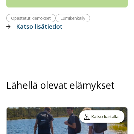
Opastetut kierrokset
Lumikenkäily
Katso lisätiedot
Lähellä olevat elämykset
Katso kartalla