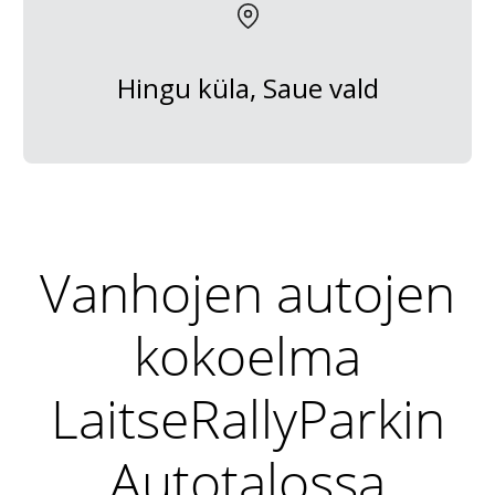
Hingu küla, Saue vald
Vanhojen autojen
kokoelma
LaitseRallyParkin
Autotalossa