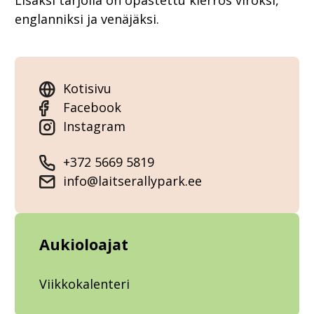
Lisäksi tarjolla on opastettu kierros viroksi,
englanniksi ja venäjäksi.
Kotisivu
Facebook
Instagram
+372 5669 5819
info@laitserallypark.ee
Aukioloajat
Viikkokalenteri