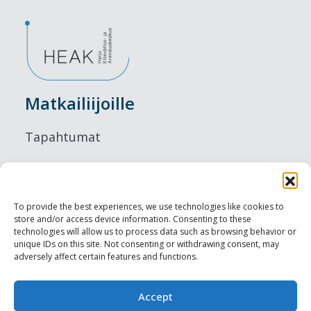
Matkailiijoille
Tapahtumat
Majoitus
Ruokailu
To provide the best experiences, we use technologies like cookies to
store and/or access device information. Consenting to these
Nähtävyydet
technologies will allow us to process data such as browsing behavior or
unique IDs on this site. Not consenting or withdrawing consent, may
adversely affect certain features and functions.
Visit Tallinn
Ammattilaisille
Accept