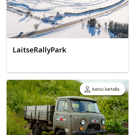
LaitseRallyPark
Katso kartalla