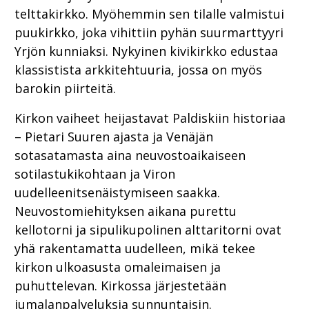
telttakirkko. Myöhemmin sen tilalle valmistui
puukirkko, joka vihittiin pyhän suurmarttyyri
Yrjön kunniaksi. Nykyinen kivikirkko edustaa
klassistista arkkitehtuuria, jossa on myös
barokin piirteitä.
Kirkon vaiheet heijastavat Paldiskiin historiaa
– Pietari Suuren ajasta ja Venäjän
sotasatamasta aina neuvostoaikaiseen
sotilastukikohtaan ja Viron
uudelleenitsenäistymiseen saakka.
Neuvostomiehityksen aikana purettu
kellotorni ja sipulikupolinen alttaritorni ovat
yhä rakentamatta uudelleen, mikä tekee
kirkon ulkoasusta omaleimaisen ja
puhuttelevan. Kirkossa järjestetään
jumalanpalveluksia sunnuntaisin.