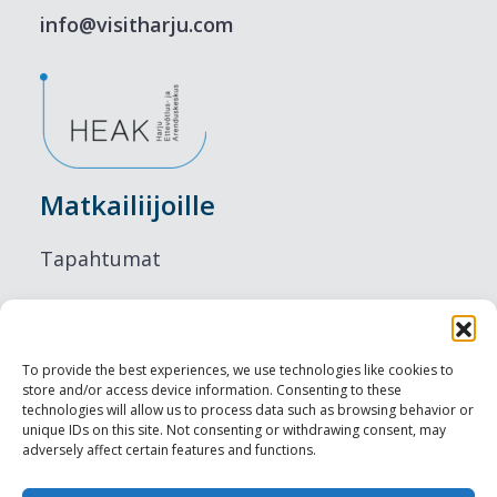
info@visitharju.com
Matkailiijoille
Tapahtumat
Majoitus
Ruokailu
To provide the best experiences, we use technologies like cookies to
store and/or access device information. Consenting to these
Nähtävyydet
technologies will allow us to process data such as browsing behavior or
unique IDs on this site. Not consenting or withdrawing consent, may
adversely affect certain features and functions.
Visit Tallinn