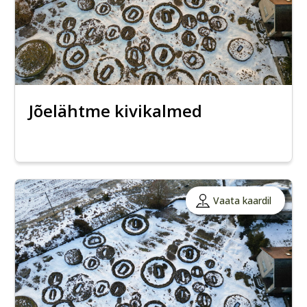
Jõelähtme kivikalmed
Vaata kaardil