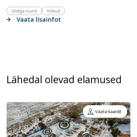
Giidiga tuurid
Kirikud
Vaata lisainfot
Lähedal olevad elamused
Vaata kaardil