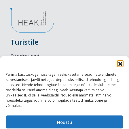
Turistile
Sündmused
Majutus
Parima kasutuskogemuse tagamiseks kasutame seadmete andmete
salvestamiseks ja/või neile juurdepääsuks selliseid tehnoloogiaid nagu
Maitseelamused
küpsised. Nende tehnoloogiate kasutamisega nõustudes lubate meil
töödelda selliseid andmeid nagu veebikasutaja käitumine või
Vaatamisväärsused
unikaalsed ID-d sellel veebisaidil. Nõusoleku andmata jätmine või
nõusoleku tagasivõtmine võib mõjutada teatud funktsioone ja
võimalusi.
Visit Tallinn
Turismiprofessionaalile
Nõustu