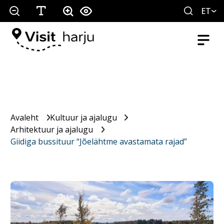
ET
Avaleht
Kultuur ja ajalugu
Arhitektuur ja ajalugu
Giidiga bussituur “Jõelähtme avastamata rajad”