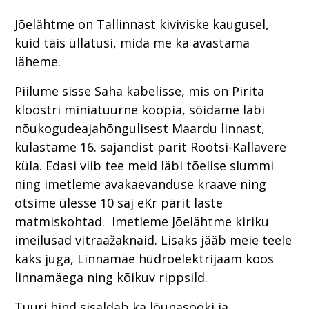
Jõelähtme on Tallinnast kiviviske kaugusel,
kuid täis üllatusi, mida me ka avastama
läheme.
Piilume sisse Saha kabelisse, mis on Pirita
kloostri miniatuurne koopia, sõidame läbi
nõukogudeajahõngulisest Maardu linnast,
külastame 16. sajandist pärit Rootsi-Kallavere
küla. Edasi viib tee meid läbi tõelise slummi
ning imetleme avakaevanduse kraave ning
otsime ülesse 10 saj eKr pärit laste
matmiskohtad. Imetleme Jõelähtme kiriku
imeilusad vitraažaknaid. Lisaks jääb meie teele
kaks juga, Linnamäe hüdroelektrijaam koos
linnamäega ning kõikuv rippsild.
Tuuri hind sisaldab ka lõunasööki ja