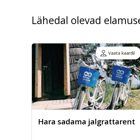
Lähedal olevad elamus
Vaata kaardil
Hara sadama jalgrattarent