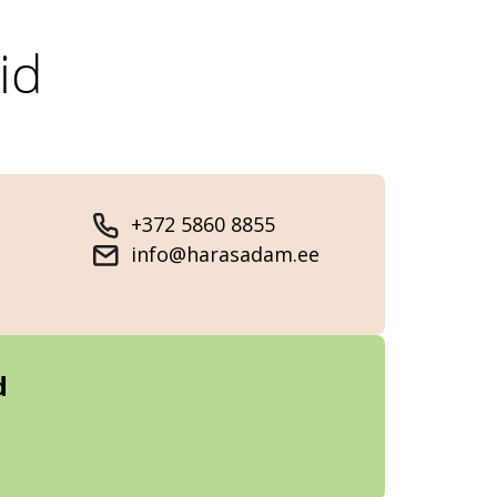
id
+372 5860 8855
info@harasadam.ee
d