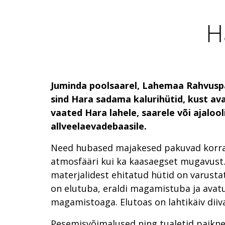
H
Juminda poolsaarel, Lahemaa Rahvusp
sind Hara sadama kalurihütid, kust 
vaated Hara lahele, saarele või ajalool
allveelaevadebaasile.
Need hubased majakesed pakuvad korrag
atmosfääri kui ka kaasaegset mugavust.
materjalidest ehitatud hütid on varustat
on elutuba, eraldi magamistuba ja avat
magamistoaga. Elutoas on lahtikäiv diiva
Pesemisvõimalused ning tualetid paikn