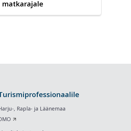
matkarajale
Turismiprofessionaalile
Harju-, Rapla- ja Läänemaa
DMO