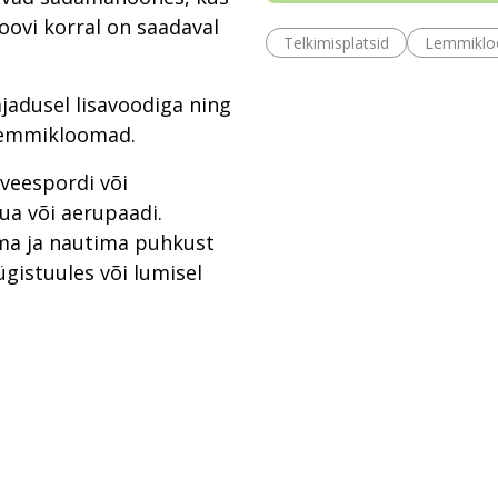
oovi korral on saadaval
Telkimisplatsid
Lemmiklo
jadusel lisavoodiga ning
 lemmikloomad.
 veespordi või
ua või aerupaadi.
a ja nautima puhkust
sügistuules või lumisel