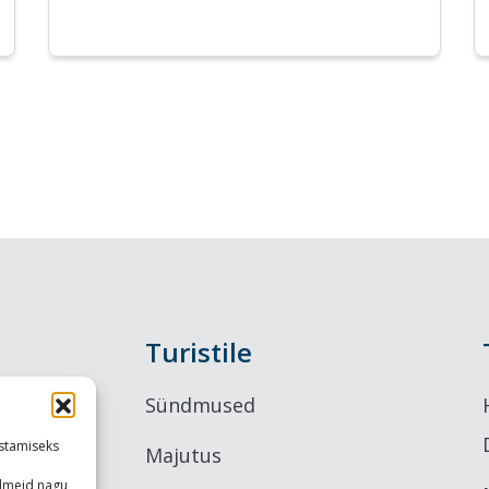
Turistile
Sündmused
stamiseks
Majutus
ndmeid nagu