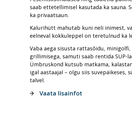
saab ettetellimisel kasutada ka sauna. S
ka privaatsaun.
Kalurihütt mahutab kuni neli inimest, va
eelneval kokkuleppel on teretulnud ka
Vaba aega sisusta rattasõidu, minigolfi,
grillimisega, samuti saab rentida SUP-la
Ümbruskond kutsub matkama, kalastam
igal aastaajal – olgu siis suvepäikeses, 
talvel.
Vaata lisainfot