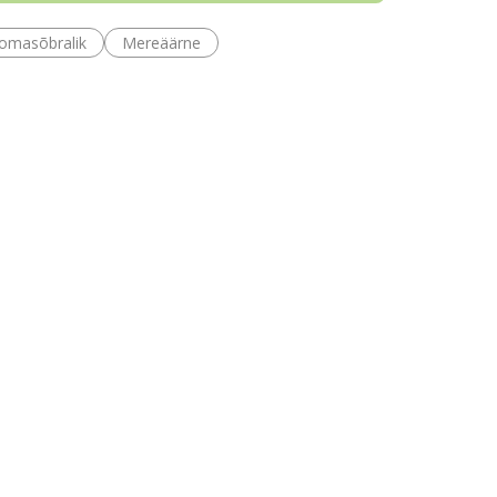
omasõbralik
Mereäärne