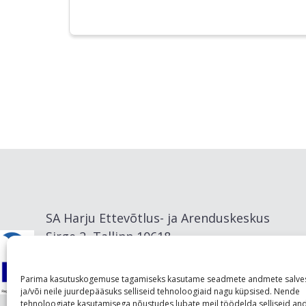
SA Harju Ettevõtlus- ja Arenduskeskus
Sirge 2, Tallinn 10618
info@visitharju.com
Parima kasutuskogemuse tagamiseks kasutame seadmete andmete salve
ja/või neile juurdepääsuks selliseid tehnoloogiaid nagu küpsised. Nende
tehnoloogiate kasutamisega nõustudes lubate meil töödelda selliseid a