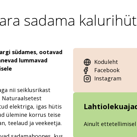
ara sadama kalurihüt
argi südames, ootavad
avanevad lummavad
Koduleht
isele
Facebook
Instagram
a nii seiklusrikast
 Naturaalsetest
Lahtiolekuaja
ud elektriga, igas hütis
ud ülemine korrus teise
n, teelaud ja veekeetja.
Ainult ettetellimisel
evad sadamahoones, kus