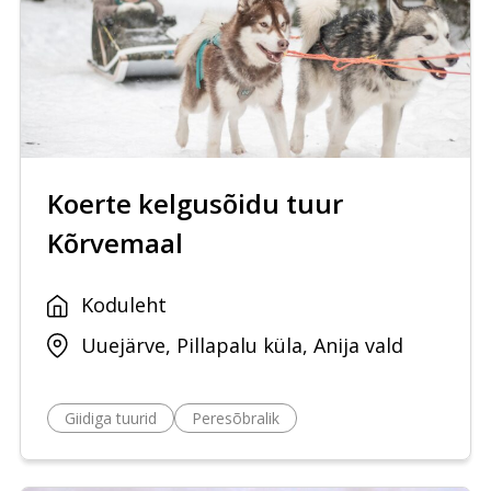
Koerte kelgusõidu tuur
Kõrvemaal
Koduleht
Uuejärve, Pillapalu küla, Anija vald
Giidiga tuurid
Peresõbralik