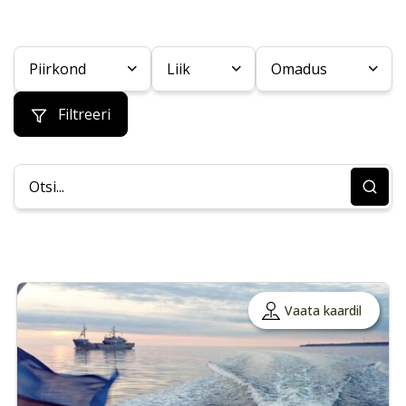
Piirkond
Liik
Omadus
Filtreeri
Vaata kaardil