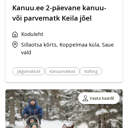
Kanuu.ee 2-päevane kanuu-
või parvematk Keila jõel
Koduleht
Sillaotsa kõrts, Koppelmaa küla, Saue
vald
Jalgsimatkad
Kanuumatkad
Rafting
Vaata kaardil