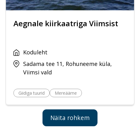
Aegnale kiirkaatriga Viimsist
Koduleht
Sadama tee 11, Rohuneeme küla,
Viimsi vald
Giidiga tuurid
Mereäärne
Näita rohkem