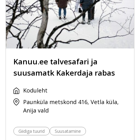
Kanuu.ee talvesafari ja
suusamatk Kakerdaja rabas
Koduleht
Paunküla metskond 416, Vetla küla,
Anija vald
Giidiga tuurid
Suusatamine