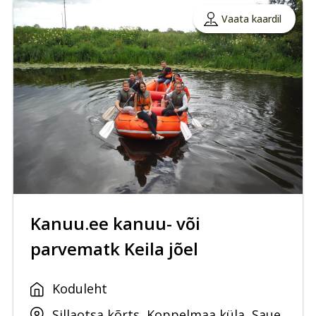
Vaata kaardil
Kanuu.ee kanuu- või
parvematk Keila jõel
Koduleht
Sillaotsa kõrts, Koppelmaa küla, Saue