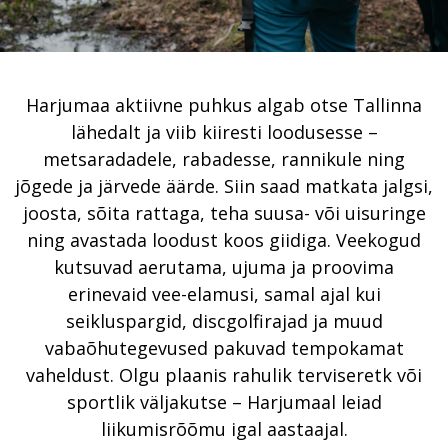
Harjumaa aktiivne puhkus algab otse Tallinna
lähedalt ja viib kiiresti loodusesse –
metsaradadele, rabadesse, rannikule ning
jõgede ja järvede äärde. Siin saad matkata jalgsi,
joosta, sõita rattaga, teha suusa- või uisuringe
ning avastada loodust koos giidiga. Veekogud
kutsuvad aerutama, ujuma ja proovima
erinevaid vee-elamusi, samal ajal kui
seikluspargid, discgolfirajad ja muud
vabaõhutegevused pakuvad tempokamat
vaheldust. Olgu plaanis rahulik terviseretk või
sportlik väljakutse – Harjumaal leiad
liikumisrõõmu igal aastaajal.