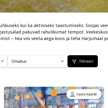
kuseks kui ka aktiivseks taastumiseks. Soojas vees u
õõgastusalad pakuvad rahulikumat tempot. Veekeskus
imist – hea viis veeta aega koos ja teha Harjumaal
Omadus
Filtreeri
Vaata kaardil