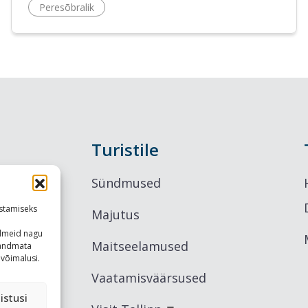
Peresõbralik
Turistile
Sündmused
stamiseks
Majutus
ndmeid nagu
Maitseelamused
u andmata
võimalusi.
Vaatamisväärsused
istusi