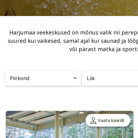
Harjumaa veekeskused on mõnus valik nii perepuh
suured kui väikesed, samal ajal kui saunad ja l
või pärast matka ja sport
Piirkond
Liik
Vaata kaardil