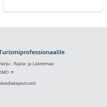
Turismiprofessionaalile
Harju-, Rapla- ja Läänemaa
DMO
Meediakajastused