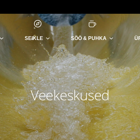
SEIKLE
SÖÖ & PUHKA
Ü
Veekeskused