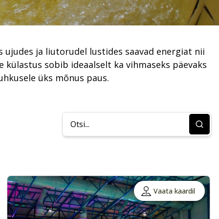
judes ja liutorudel lustides saavad energiat nii
e külastus sobib ideaalselt ka vihmaseks päevaks
 puhkusele üks mõnus paus.
Vaata kaardil