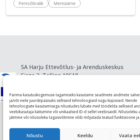
Peresõbralik
Mereäärne
SA Harju Ettevõtlus- ja Arenduskeskus
Sirge 2, Tallinn 10618
info@visitharju.com
Parima kasutuskogemuse tagamiseks kasutame seadmete andmete salve
ja/või neile juurdepääsuks selliseid tehnoloogiaid nagu küpsised. Nende
tehnoloogiate kasutamisega nõustudes lubate meil töödelda selliseid a
veebikasutaja käitumine või unikaalsed ID-d sellel veebisaidil. Nõusolek
jätmine või nõusoleku tagasivõtmine võib mõjutada teatud funktsioone ja 
Nõustu
Keeldu
Vaata eel