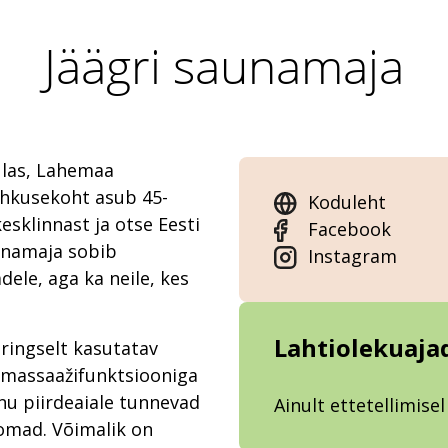
Jäägri saunamaja
ülas, Lahemaa
hkusekoht asub 45-
Koduleht
esklinnast ja otse Eesti
Facebook
unamaja sobib
Instagram
ele, aga ka neile, kes
Lahtiolekuaja
ringselt kasutatav
ja massaažifunktsiooniga
u piirdeaiale tunnevad
Ainult ettetellimisel
oomad. Võimalik on