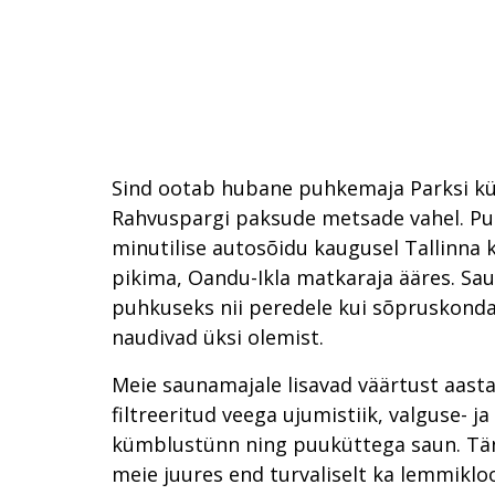
Sind ootab hubane puhkemaja Parksi k
Rahvuspargi paksude metsade vahel. Pu
minutilise autosõidu kaugusel Tallinna k
pikima, Oandu-Ikla matkaraja ääres. Sa
puhkuseks nii peredele kui sõpruskondad
naudivad üksi olemist.
Meie saunamajale lisavad väärtust aasta
filtreeritud veega ujumistiik, valguse- 
kümblustünn ning puuküttega saun. Tän
meie juures end turvaliselt ka lemmikl