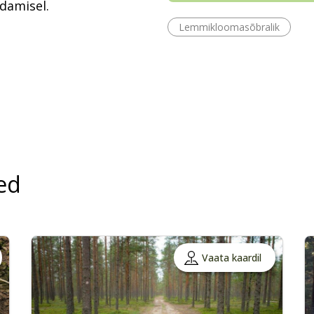
ndamisel.
Lemmikloomasõbralik
ed
Vaata kaardil