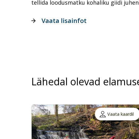
tellida loodusmatku kohaliku giidi juhe
Vaata lisainfot
Lähedal olevad elamus
Vaata kaardil