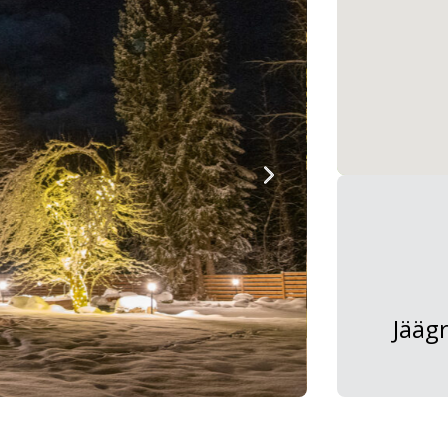
Jäägr