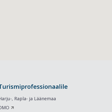
Turismiprofessionaalile
Harju-, Rapla- ja Läänemaa
DMO