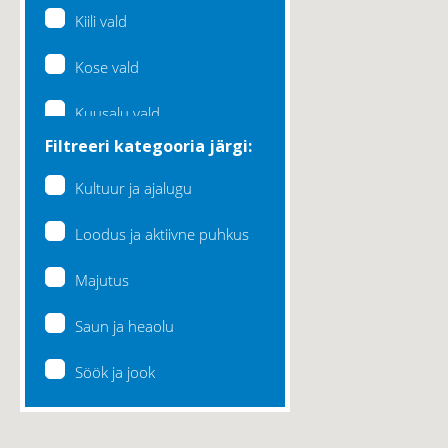
Kiili vald
Kose vald
Kuusalu vald
Filtreeri kategooria järgi:
Lääne-Harju vald
Kultuur ja ajalugu
Loksa linn
Loodus ja aktiivne puhkus
Maardu linn
Majutus
Raasiku vald
Saun ja heaolu
Rae vald
Söök ja jook
Saku vald
Saue vald