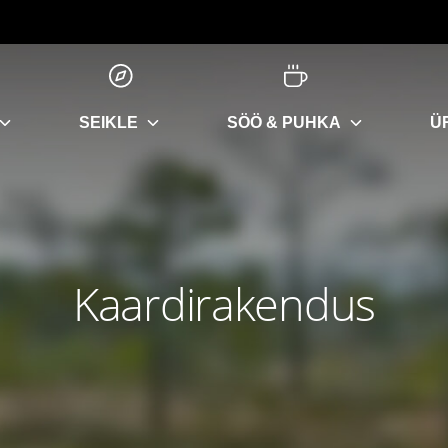
SEIKLE
SÖÖ & PUHKA
Ü
Kaardirakendus