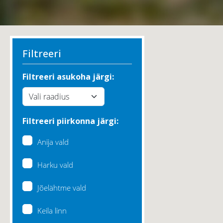
Filtreeri
Filtreeri asukoha järgi:
Filtreeri piirkonna järgi:
Anija vald
Harku vald
Jõelähtme vald
Keila linn