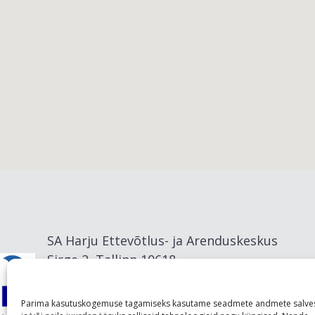
Viimsi vald
SA Harju Ettevõtlus- ja Arenduskeskus
Sirge 2, Tallinn 10618
info@visitharju.com
Parima kasutuskogemuse tagamiseks kasutame seadmete andmete salve