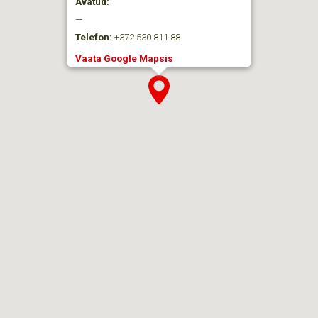
Avatud:
—
Telefon:
+372 530 811 88
Vaata Google Mapsis