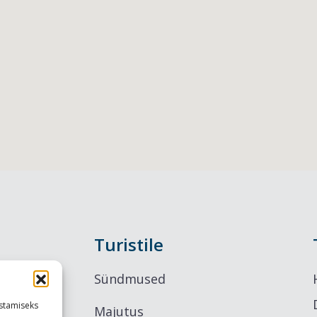
Turistile
Sündmused
stamiseks
Majutus