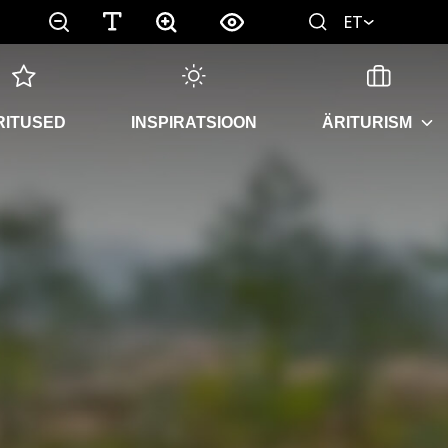
ET
RITUSED
INSPIRATSIOON
ÄRITURISM