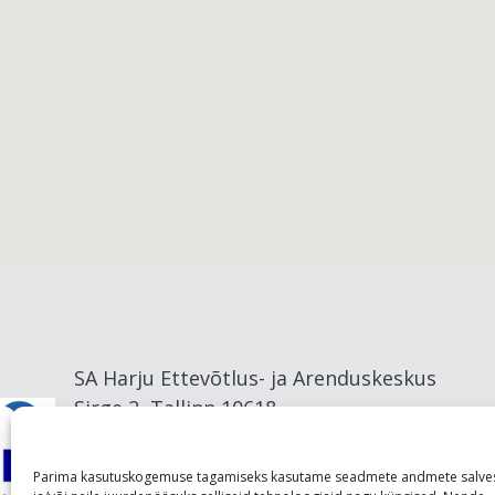
Viimsi vald
SA Harju Ettevõtlus- ja Arenduskeskus
Sirge 2, Tallinn 10618
info@visitharju.com
Parima kasutuskogemuse tagamiseks kasutame seadmete andmete salve