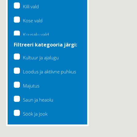
Kiili vald
Kose vald
Kuusalu vald
Filtreeri kategooria järgi:
Lääne-Harju vald
Kultuur ja ajalugu
Loksa linn
Loodus ja aktiivne puhkus
Maardu linn
Majutus
Raasiku vald
Saun ja heaolu
Rae vald
Söök ja jook
Saku vald
Saue vald