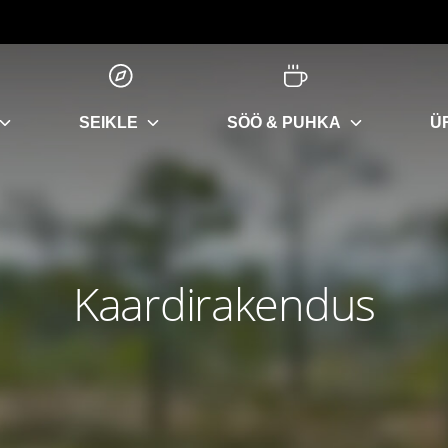
SEIKLE
SÖÖ & PUHKA
Ü
Kaardirakendus