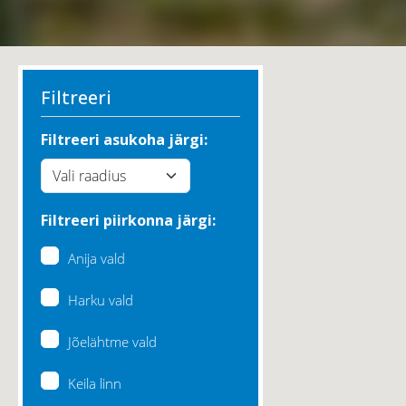
Filtreeri
Filtreeri asukoha järgi:
Filtreeri piirkonna järgi:
Anija vald
Harku vald
Jõelähtme vald
Keila linn