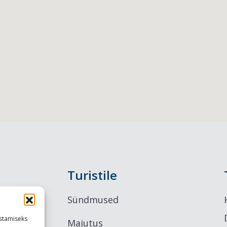
Turistile
Sündmused
stamiseks
Majutus