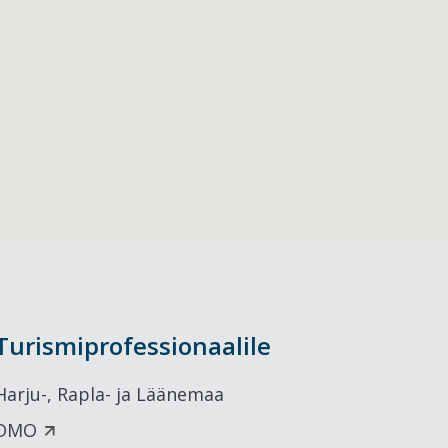
Turismiprofessionaalile
Harju-, Rapla- ja Läänemaa
DMO