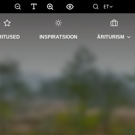
ET
RITUSED
INSPIRATSIOON
ÄRITURISM