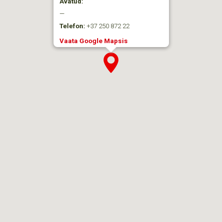
Avatud:
—
Telefon:
+37 250 872 22
Vaata Google Mapsis