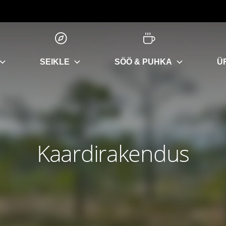
SEIKLE
SÖÖ & PUHKA
Ü
Kaardirakendus