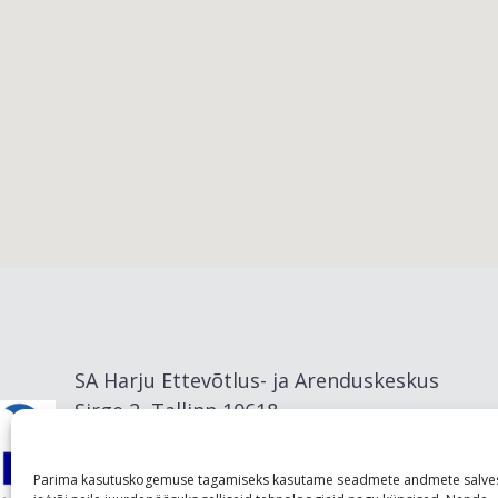
Viimsi vald
SA Harju Ettevõtlus- ja Arenduskeskus
Sirge 2, Tallinn 10618
info@visitharju.com
Parima kasutuskogemuse tagamiseks kasutame seadmete andmete salve