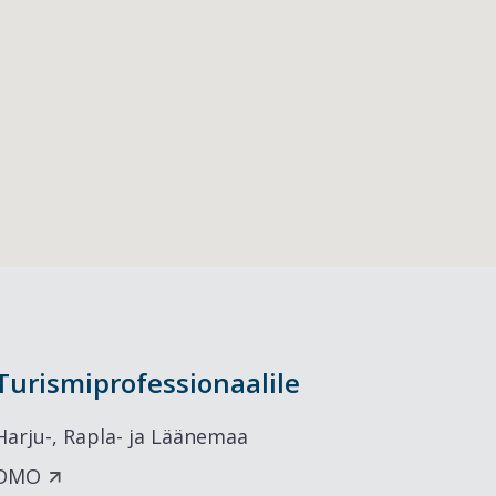
Turismiprofessionaalile
Harju-, Rapla- ja Läänemaa
DMO