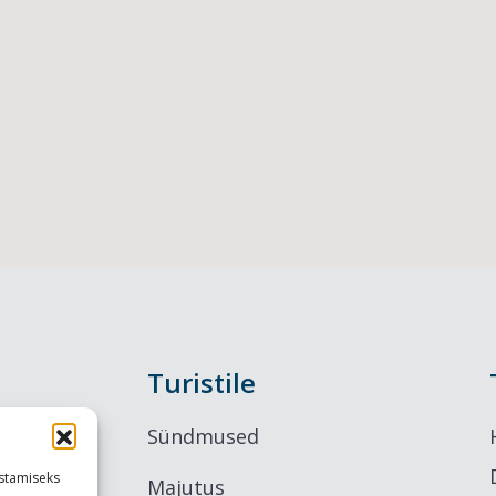
Turistile
Sündmused
stamiseks
Majutus