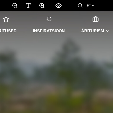
ET
RITUSED
INSPIRATSIOON
ÄRITURISM