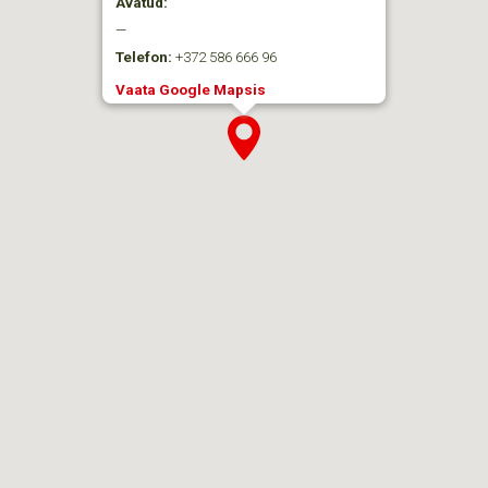
Avatud:
—
Telefon:
+372 586 666 96
Vaata Google Mapsis