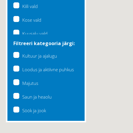
Kiili vald
Kose vald
Kuusalu vald
Filtreeri kategooria järgi:
Lääne-Harju vald
Kultuur ja ajalugu
Loksa linn
Loodus ja aktiivne puhkus
Maardu linn
Majutus
Raasiku vald
Saun ja heaolu
Rae vald
Söök ja jook
Saku vald
Saue vald