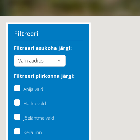
Filtreeri
Filtreeri asukoha järgi:
Filtreeri piirkonna järgi:
Anija vald
Harku vald
Jõelähtme vald
Keila linn