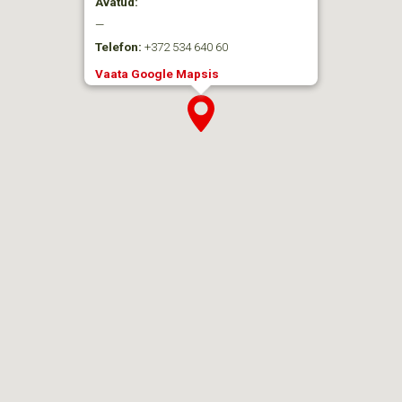
Avatud:
—
Telefon:
+372 534 640 60
Vaata Google Mapsis