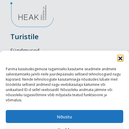
Turistile
Sündmused
Majutus
Parima kasutuskogemuse tagamiseks kasutame seadmete andmete
salvestamiseks ja/või neile juurdepääsuks selliseid tehnoloogiaid nagu
Maitseelamused
küpsised. Nende tehnoloogiate kasutamisega nõustudes lubate meil
töödelda selliseid andmeid nagu veebikasutaja käitumine või
Vaatamisväärsused
unikaalsed ID-d sellel veebisaidil. Nõusoleku andmata jätmine või
nõusoleku tagasivõtmine võib mõjutada teatud funktsioone ja
võimalusi.
Visit Tallinn
Turismiprofessionaalile
Nõustu