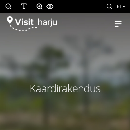
ET
Kaardirakendus