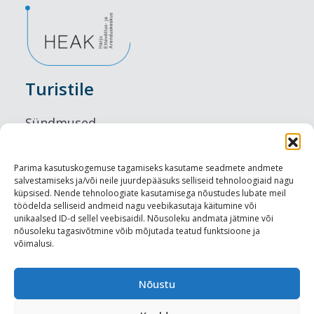
Turistile
Sündmused
Majutus
Parima kasutuskogemuse tagamiseks kasutame seadmete andmete
salvestamiseks ja/või neile juurdepääsuks selliseid tehnoloogiaid nagu
Maitseelamused
küpsised. Nende tehnoloogiate kasutamisega nõustudes lubate meil
töödelda selliseid andmeid nagu veebikasutaja käitumine või
Vaatamisväärsused
unikaalsed ID-d sellel veebisaidil. Nõusoleku andmata jätmine või
nõusoleku tagasivõtmine võib mõjutada teatud funktsioone ja
võimalusi.
Visit Tallinn
Turismiprofessionaalile
Nõustu