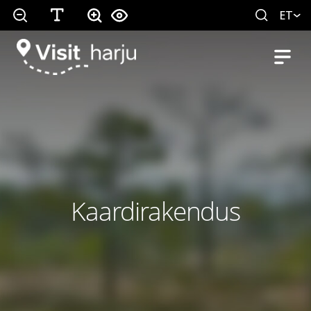
ET
Kaardirakendus