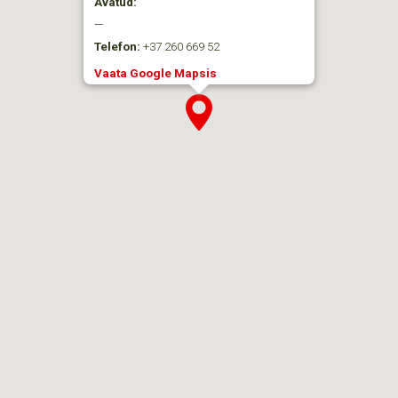
Avatud:
—
Telefon:
+37 260 669 52
Vaata Google Mapsis