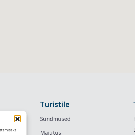
Turistile
Sündmused
stamiseks
Majutus