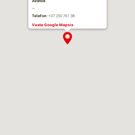
Avatud:
—
Telefon:
+37 250 761 38
Vaata Google Mapsis