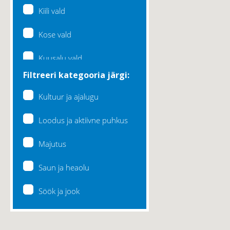
Kiili vald
Kose vald
Kuusalu vald
Filtreeri kategooria järgi:
Lääne-Harju vald
Kultuur ja ajalugu
Loksa linn
Loodus ja aktiivne puhkus
Maardu linn
Majutus
Raasiku vald
Saun ja heaolu
Rae vald
Söök ja jook
Saku vald
Saue vald