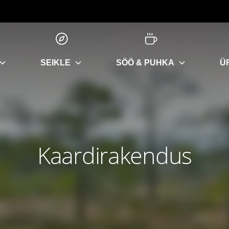
SEIKLE
SÖÖ & PUHKA
Ü
Kaardirakendus