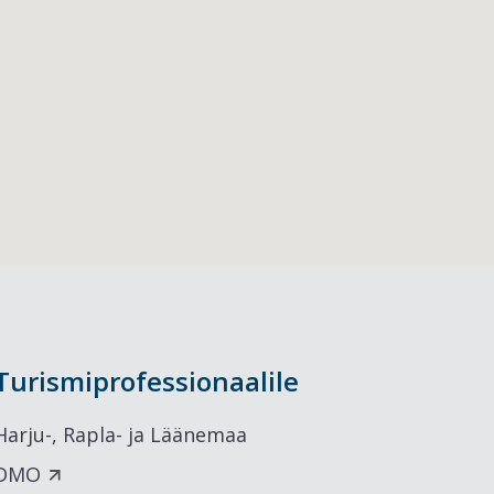
Turismiprofessionaalile
Harju-, Rapla- ja Läänemaa
DMO