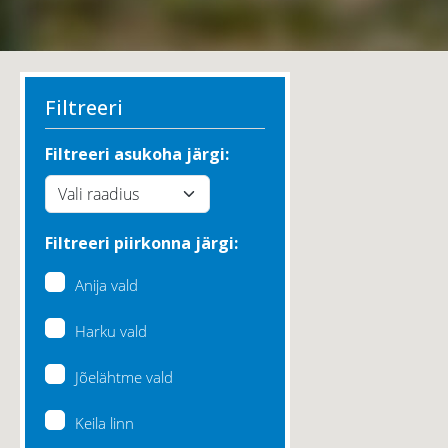
Filtreeri
Filtreeri asukoha järgi:
Filtreeri piirkonna järgi:
Anija vald
Harku vald
Jõelähtme vald
Keila linn