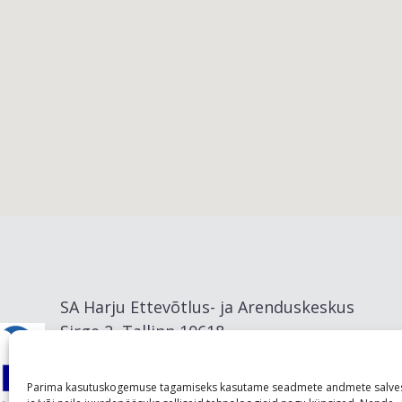
Viimsi vald
SA Harju Ettevõtlus- ja Arenduskeskus
Sirge 2, Tallinn 10618
info@visitharju.com
Parima kasutuskogemuse tagamiseks kasutame seadmete andmete salve