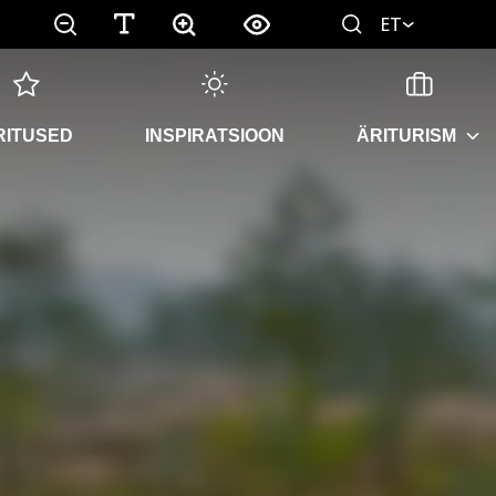
ET
RITUSED
INSPIRATSIOON
ÄRITURISM