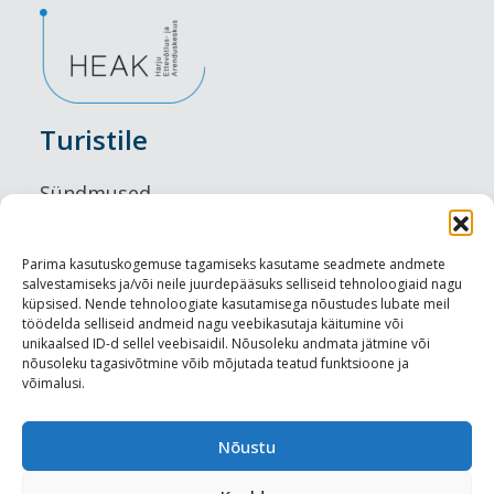
Turistile
Sündmused
Majutus
Parima kasutuskogemuse tagamiseks kasutame seadmete andmete
salvestamiseks ja/või neile juurdepääsuks selliseid tehnoloogiaid nagu
Maitseelamused
küpsised. Nende tehnoloogiate kasutamisega nõustudes lubate meil
töödelda selliseid andmeid nagu veebikasutaja käitumine või
Vaatamisväärsused
unikaalsed ID-d sellel veebisaidil. Nõusoleku andmata jätmine või
nõusoleku tagasivõtmine võib mõjutada teatud funktsioone ja
võimalusi.
Visit Tallinn
Turismiprofessionaalile
Nõustu