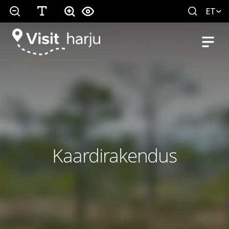
ET
Kaardirakendus