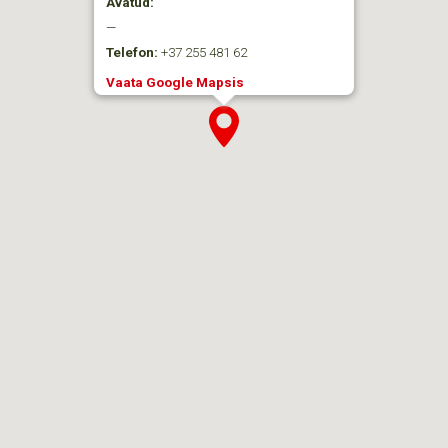
Avatud:
—
Telefon:
+37 255 481 62
Vaata Google Mapsis