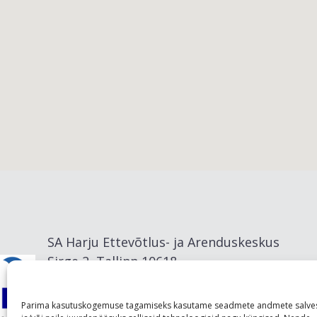
Viimsi vald
SA Harju Ettevõtlus- ja Arenduskeskus
Sirge 2, Tallinn 10618
info@visitharju.com
Parima kasutuskogemuse tagamiseks kasutame seadmete andmete salve