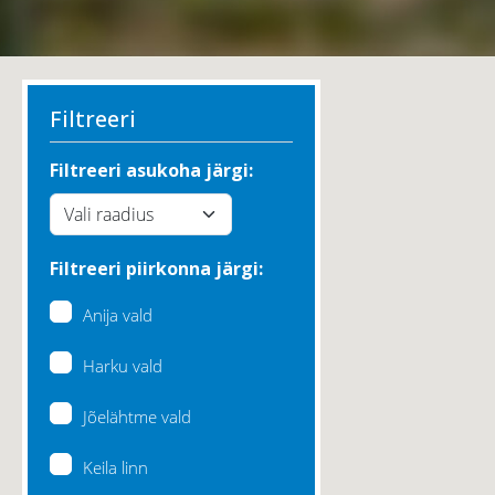
Filtreeri
Filtreeri asukoha järgi:
Filtreeri piirkonna järgi:
Anija vald
Harku vald
Jõelähtme vald
Keila linn