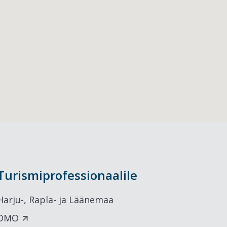
Turismiprofessionaalile
Harju-, Rapla- ja Läänemaa
DMO