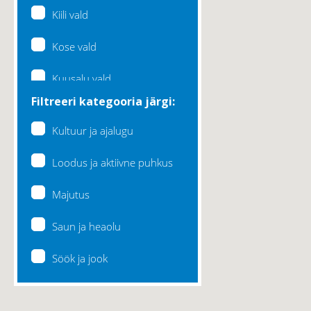
Kiili vald
Kose vald
Kuusalu vald
Filtreeri kategooria järgi:
Lääne-Harju vald
Kultuur ja ajalugu
Loksa linn
Loodus ja aktiivne puhkus
Maardu linn
Majutus
Raasiku vald
Saun ja heaolu
Rae vald
Söök ja jook
Saku vald
Saue vald