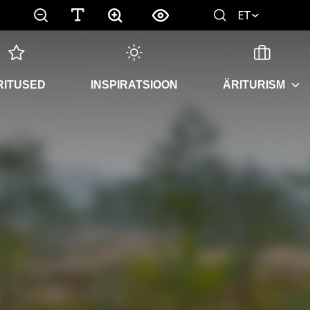
ET
RITUSED
INSPIRATSIOON
ÄRITURISM