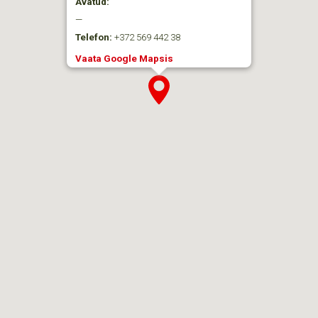
Avatud:
—
Telefon:
+372 569 442 38
Vaata Google Mapsis