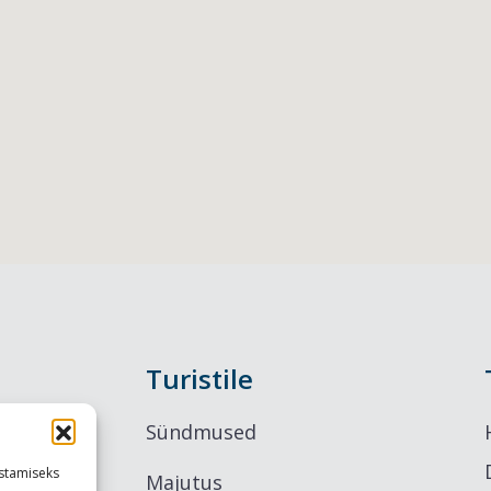
Turistile
Sündmused
stamiseks
Majutus