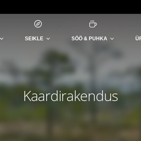
SEIKLE
SÖÖ & PUHKA
Ü
Kaardirakendus