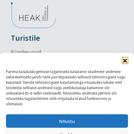
Turistile
Sündmused
Majutus
Parima kasutuskogemuse tagamiseks kasutame seadmete andmete
salvestamiseks ja/või neile juurdepääsuks selliseid tehnoloogiaid nagu
Maitseelamused
küpsised. Nende tehnoloogiate kasutamisega nõustudes lubate meil
töödelda selliseid andmeid nagu veebikasutaja käitumine või
Vaatamisväärsused
unikaalsed ID-d sellel veebisaidil. Nõusoleku andmata jätmine või
nõusoleku tagasivõtmine võib mõjutada teatud funktsioone ja
võimalusi.
Visit Tallinn
Turismiprofessionaalile
Nõustu