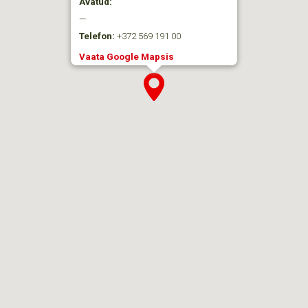
Avatud:
—
Telefon:
+372 569 191 00
Vaata Google Mapsis