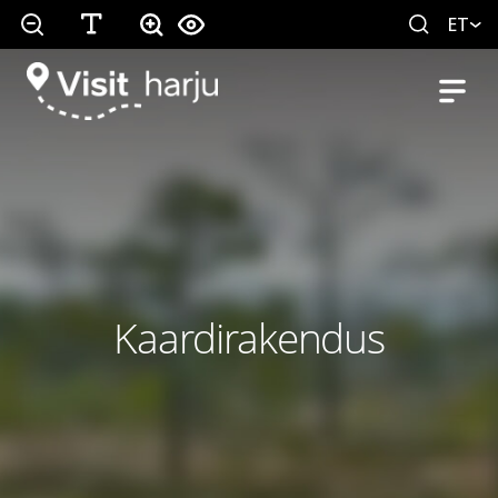
ET
Kaardirakendus