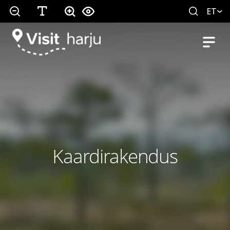
ET
Kaardirakendus