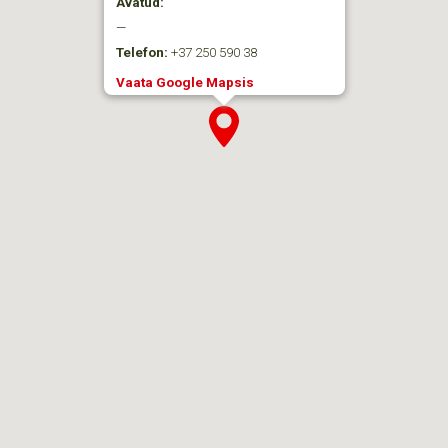
Avatud:
—
Telefon:
+37 250 590 38
Vaata Google Mapsis