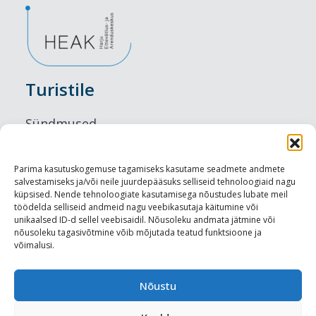
Turistile
Sündmused
Majutus
Parima kasutuskogemuse tagamiseks kasutame seadmete andmete
salvestamiseks ja/või neile juurdepääsuks selliseid tehnoloogiaid nagu
Maitseelamused
küpsised. Nende tehnoloogiate kasutamisega nõustudes lubate meil
töödelda selliseid andmeid nagu veebikasutaja käitumine või
Vaatamisväärsused
unikaalsed ID-d sellel veebisaidil. Nõusoleku andmata jätmine või
nõusoleku tagasivõtmine võib mõjutada teatud funktsioone ja
võimalusi.
Visit Tallinn
Turismiprofessionaalile
Nõustu