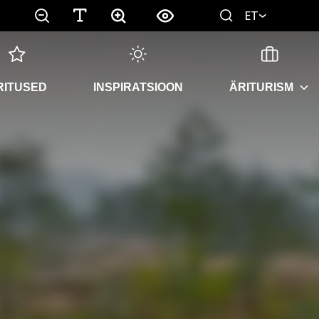
ET
RITUSED
INSPIRATSIOON
ÄRITURISM