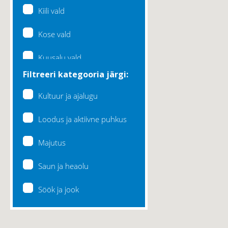
Kiili vald
Kose vald
Kuusalu vald
Filtreeri kategooria järgi:
Lääne-Harju vald
Kultuur ja ajalugu
Loksa linn
Loodus ja aktiivne puhkus
Maardu linn
Majutus
Raasiku vald
Saun ja heaolu
Rae vald
Söök ja jook
Saku vald
Saue vald