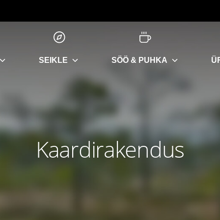
SEIKLE
SÖÖ & PUHKA
Ü
Kaardirakendus