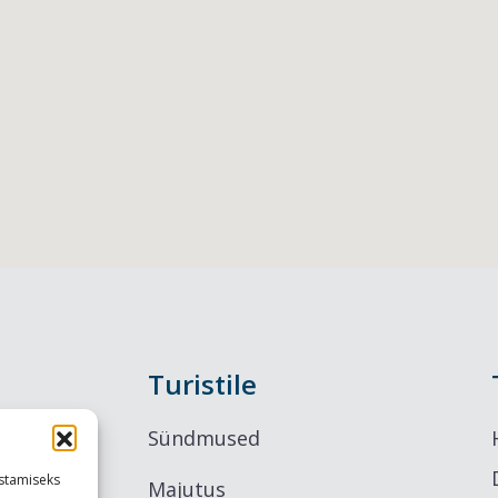
Turistile
Sündmused
stamiseks
Majutus