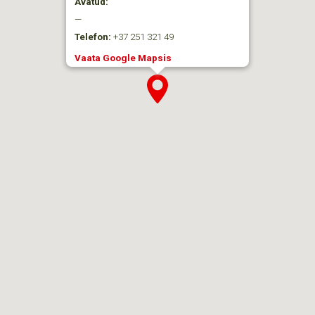
Avatud:
—
Telefon:
+37 251 321 49
Vaata Google Mapsis