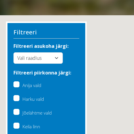
Filtreeri
Filtreeri asukoha järgi:
Filtreeri piirkonna järgi:
Anija vald
Harku vald
Jõelähtme vald
Keila linn