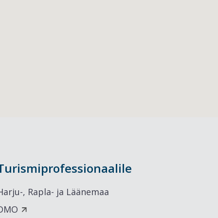
Turismiprofessionaalile
Harju-, Rapla- ja Läänemaa
DMO