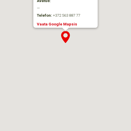
Avatud:
—
Telefon:
+372 563 887 77
Vaata Google Mapsis