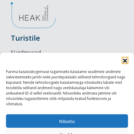
Turistile
Sündmused
Majutus
Parima kasutuskogemuse tagamiseks kasutame seadmete andmete
salvestamiseks ja/või neile juurdepääsuks selliseid tehnoloogiaid nagu
Maitseelamused
küpsised. Nende tehnoloogiate kasutamisega nõustudes lubate meil
töödelda selliseid andmeid nagu veebikasutaja käitumine või
Vaatamisväärsused
unikaalsed ID-d sellel veebisaidil. Nõusoleku andmata jätmine või
nõusoleku tagasivõtmine võib mõjutada teatud funktsioone ja
võimalusi.
Visit Tallinn
Turismiprofessionaalile
Nõustu