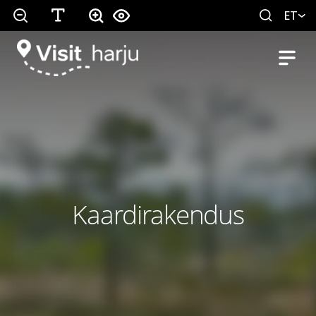
ET
Kaardirakendus