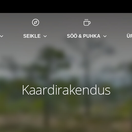
SEIKLE
SÖÖ & PUHKA
Ü
Kaardirakendus