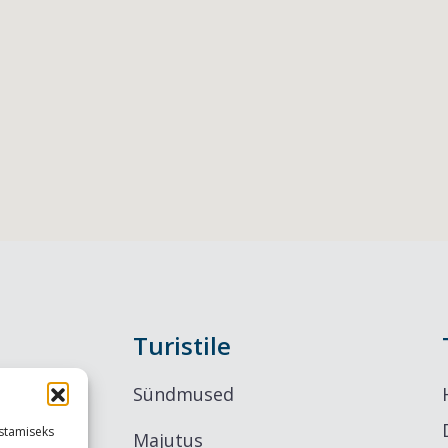
Turistile
Sündmused
stamiseks
Majutus