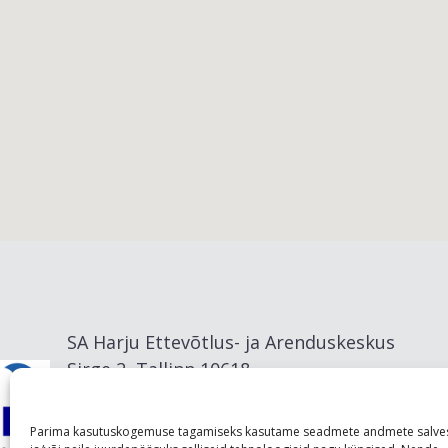
Viimsi vald
SA Harju Ettevõtlus- ja Arenduskeskus
Sirge 2, Tallinn 10618
info@visitharju.com
Parima kasutuskogemuse tagamiseks kasutame seadmete andmete salve