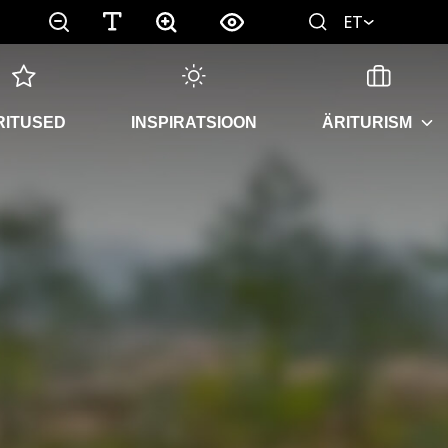
ET
RITUSED
INSPIRATSIOON
ÄRITURISM