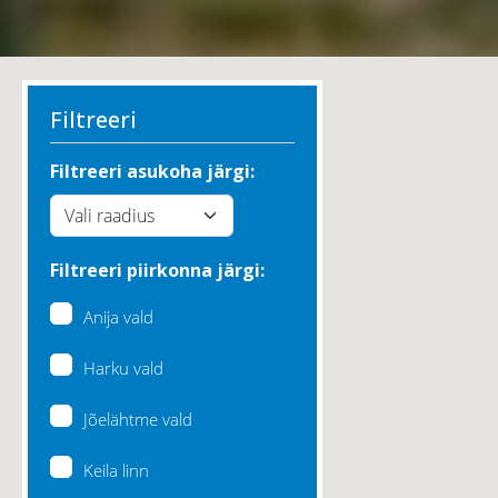
Filtreeri
Filtreeri asukoha järgi:
Filtreeri piirkonna järgi:
Anija vald
Harku vald
Jõelähtme vald
Keila linn