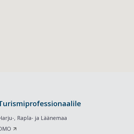
Turismiprofessionaalile
Harju-, Rapla- ja Läänemaa
DMO