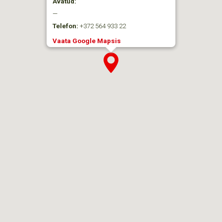
Avatud:
—
Telefon:
+372 564 933 22
Vaata Google Mapsis