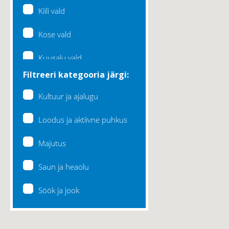
Kiili vald
Kose vald
Kuusalu vald
Filtreeri kategooria järgi:
Lääne-Harju vald
Kultuur ja ajalugu
Loksa linn
Loodus ja aktiivne puhkus
Maardu linn
Majutus
Raasiku vald
Saun ja heaolu
Rae vald
Söök ja jook
Saku vald
Saue vald