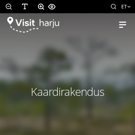
ET
Kaardirakendus