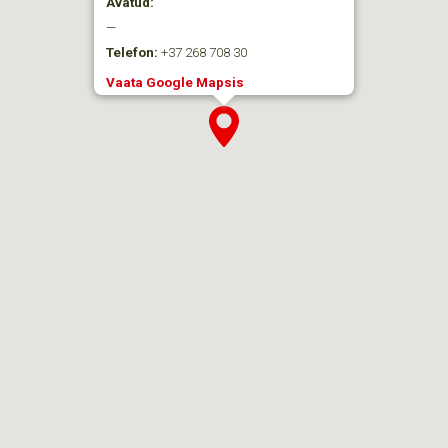
Avatud:
—
Telefon:
+37 268 708 30
Vaata Google Mapsis