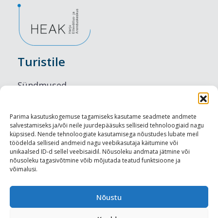
Turistile
Sündmused
Majutus
Parima kasutuskogemuse tagamiseks kasutame seadmete andmete
salvestamiseks ja/või neile juurdepääsuks selliseid tehnoloogiaid nagu
Maitseelamused
küpsised. Nende tehnoloogiate kasutamisega nõustudes lubate meil
töödelda selliseid andmeid nagu veebikasutaja käitumine või
Vaatamisväärsused
unikaalsed ID-d sellel veebisaidil. Nõusoleku andmata jätmine või
nõusoleku tagasivõtmine võib mõjutada teatud funktsioone ja
võimalusi.
Visit Tallinn
Turismiprofessionaalile
Nõustu