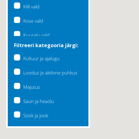
Kiili vald
Kose vald
Kuusalu vald
Filtreeri kategooria järgi:
Lääne-Harju vald
Kultuur ja ajalugu
Loksa linn
Loodus ja aktiivne puhkus
Maardu linn
Majutus
Raasiku vald
Saun ja heaolu
Rae vald
Söök ja jook
Saku vald
Saue vald