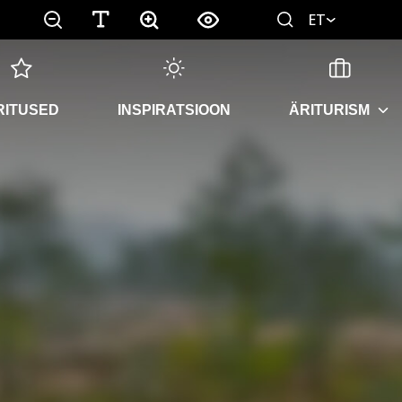
ET
RITUSED
INSPIRATSIOON
ÄRITURISM