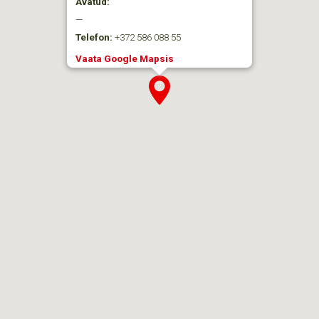
Avatud:
—
Telefon:
+372 586 088 55
Vaata Google Mapsis