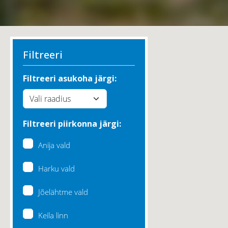
Filtreeri
Filtreeri asukoha järgi:
Filtreeri piirkonna järgi:
Anija vald
Harku vald
Jõelähtme vald
Keila linn