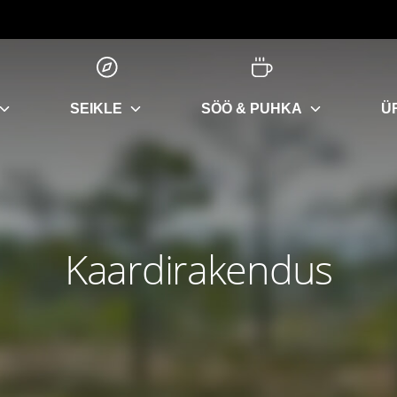
SEIKLE
SÖÖ & PUHKA
Ü
Kaardirakendus