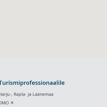
Turismiprofessionaalile
Harju-, Rapla- ja Läänemaa
DMO