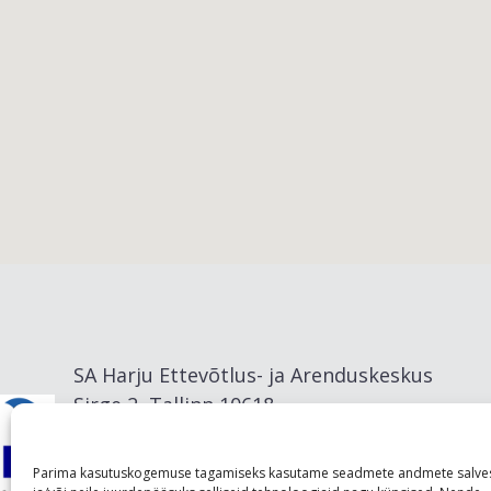
Viimsi vald
SA Harju Ettevõtlus- ja Arenduskeskus
Sirge 2, Tallinn 10618
info@visitharju.com
Parima kasutuskogemuse tagamiseks kasutame seadmete andmete salve