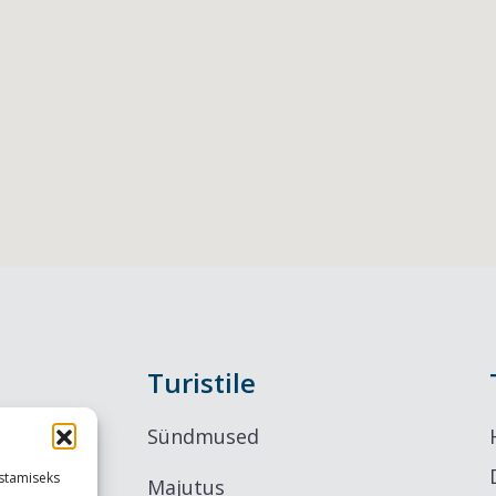
Turistile
Sündmused
stamiseks
Majutus