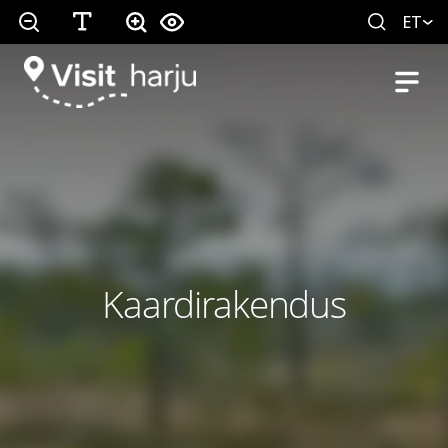
ET
Kaardirakendus