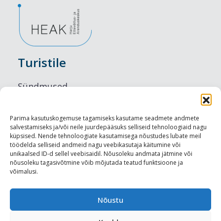
Turistile
Sündmused
Majutus
Parima kasutuskogemuse tagamiseks kasutame seadmete andmete
salvestamiseks ja/või neile juurdepääsuks selliseid tehnoloogiaid nagu
Maitseelamused
küpsised. Nende tehnoloogiate kasutamisega nõustudes lubate meil
töödelda selliseid andmeid nagu veebikasutaja käitumine või
Vaatamisväärsused
unikaalsed ID-d sellel veebisaidil. Nõusoleku andmata jätmine või
nõusoleku tagasivõtmine võib mõjutada teatud funktsioone ja
võimalusi.
Visit Tallinn
Turismiprofessionaalile
Nõustu