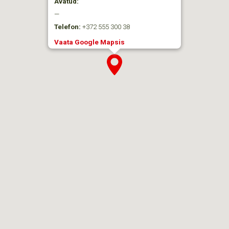
Avatud:
—
Telefon:
+372 555 300 38
Vaata Google Mapsis