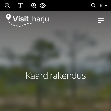
ET
Kaardirakendus