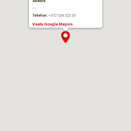
Avatud:
—
Telefon:
+372 534 525 55
Vaata Google Mapsis