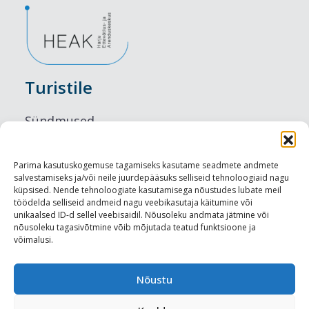
Turistile
Sündmused
Majutus
Parima kasutuskogemuse tagamiseks kasutame seadmete andmete
salvestamiseks ja/või neile juurdepääsuks selliseid tehnoloogiaid nagu
Maitseelamused
küpsised. Nende tehnoloogiate kasutamisega nõustudes lubate meil
töödelda selliseid andmeid nagu veebikasutaja käitumine või
Vaatamisväärsused
unikaalsed ID-d sellel veebisaidil. Nõusoleku andmata jätmine või
nõusoleku tagasivõtmine võib mõjutada teatud funktsioone ja
võimalusi.
Visit Tallinn
Turismiprofessionaalile
Nõustu