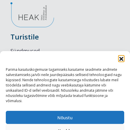
Turistile
Sündmused
Majutus
Parima kasutuskogemuse tagamiseks kasutame seadmete andmete
salvestamiseks ja/või neile juurdepääsuks selliseid tehnoloogiaid nagu
Maitseelamused
küpsised. Nende tehnoloogiate kasutamisega nõustudes lubate meil
töödelda selliseid andmeid nagu veebikasutaja käitumine või
Vaatamisväärsused
unikaalsed ID-d sellel veebisaidil. Nõusoleku andmata jätmine või
nõusoleku tagasivõtmine võib mõjutada teatud funktsioone ja
võimalusi.
Visit Tallinn
Turismiprofessionaalile
Nõustu