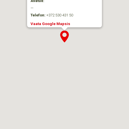
Avatud:
—
Telefon:
+372 530 431 50
Vaata Google Mapsis