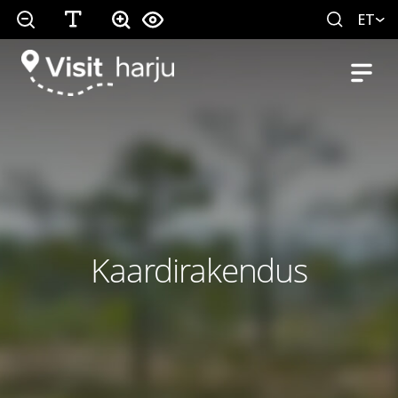
ET
Kaardirakendus