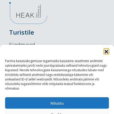
Turistile
Sündmused
Majutus
Parima kasutuskogemuse tagamiseks kasutame seadmete andmete
salvestamiseks ja/või neile juurdepääsuks selliseid tehnoloogiaid nagu
Maitseelamused
küpsised. Nende tehnoloogiate kasutamisega nõustudes lubate meil
töödelda selliseid andmeid nagu veebikasutaja käitumine või
Vaatamisväärsused
unikaalsed ID-d sellel veebisaidil. Nõusoleku andmata jätmine või
nõusoleku tagasivõtmine võib mõjutada teatud funktsioone ja
võimalusi.
Visit Tallinn
Turismiprofessionaalile
Nõustu