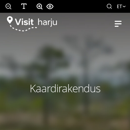
ET
Kaardirakendus