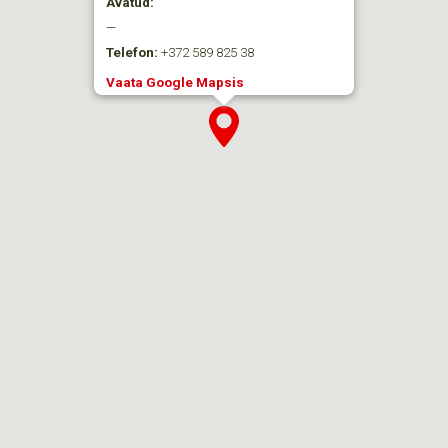
Avatud:
—
Telefon:
+372 589 825 38
Vaata Google Mapsis